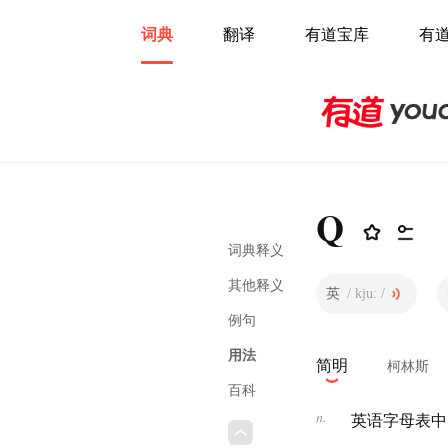
词典
翻译
有道宝库
有
Q
词典释义
其他释义
英
/ kjuː /
例句
用法
简明
柯林斯
百科
n.
英语字母表中