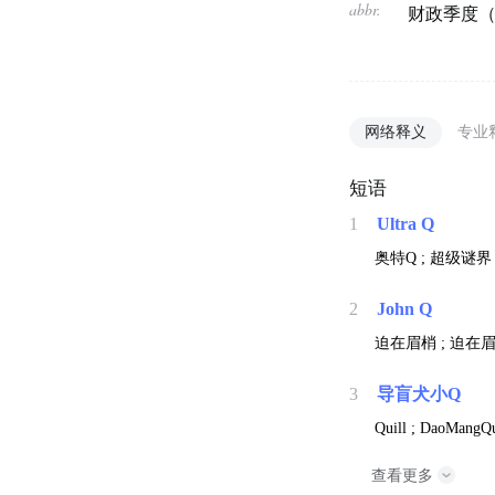
abbr.
财政季度（q
网络释义
专业
短语
1
Ultra Q
奥特Q ; 超级谜界
2
John Q
迫在眉梢 ; 迫在眉
3
导盲犬小Q
Quill ; DaoMangQ
查看更多