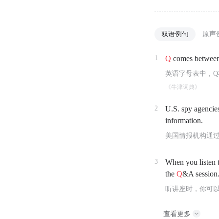
双语例句
原声
1
Q
comes between 
英语字母表中，Q
《牛津词典》
2
U.S. spy agencies
information.
美国情报机构通过 
3
When you listen t
the
Q
&A session
听讲座时，你可
查看更多