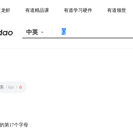
道龙虾
有道精品课
有道学习硬件
有道领世
中英
美
/ kjuː /
的第17个字母