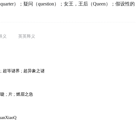
uarter）；疑问（question）；女王，王后（Queen）；假设性的
释义
英英释义
 ; 超等谜界 ; 超异象之谜
睫 ; 片 ; 燃眉之急
uanXiaoQ