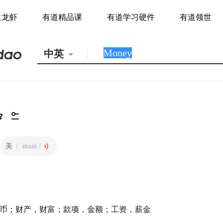
道龙虾
有道精品课
有道学习硬件
有道领世
中英
美
/ ˈmʌni /
币；财产，财富；款项，金额；工资，薪金