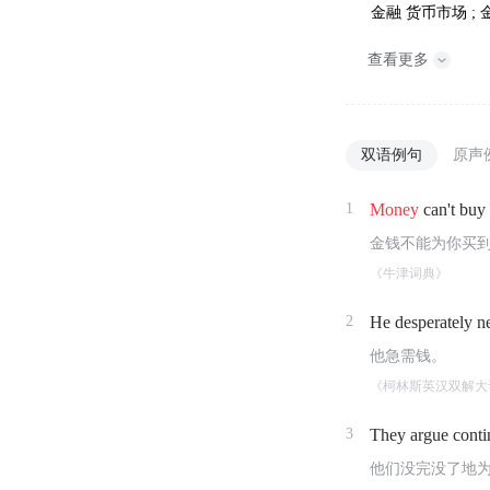
金融
货币市场 ;
查看更多
双语例句
原声
1
Money
can't buy
金钱不能为你买
《牛津词典》
2
He desperately 
他急需钱。
《柯林斯英汉双解大
3
They argue conti
他们没完没了地