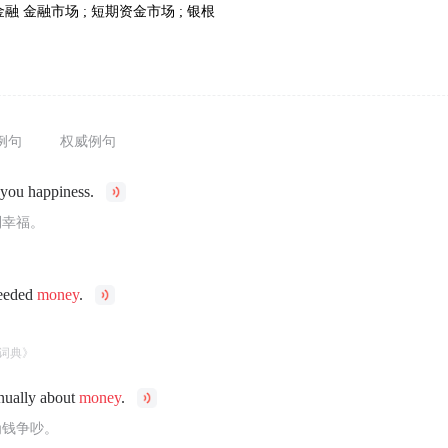
金融
金融市场 ; 短期资金市场 ; 银根
例句
权威例句
 you happiness.
到幸福。
needed
money
.
词典》
nually about
money
.
为钱争吵。