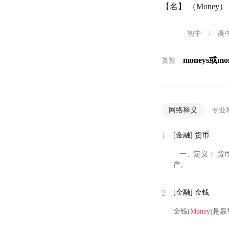
【名】 （Mone
初中
/
高
moneys或mon
复数
网络释义
专业
1
[金融]
货币
...一、定义： 货
产。
2
[金融]
金钱
金钱(
Money
)是