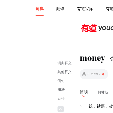
词典
翻译
有道宝库
有
money
词典释义
其他释义
英
/ ˈmʌni /
例句
用法
简明
柯林斯
百科
n.
钱，钞票，货