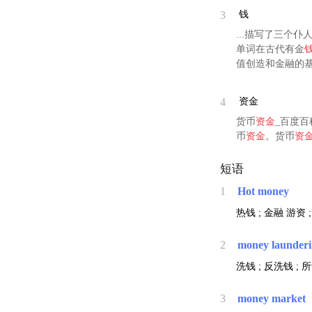
3
钱
...描写了三个
单词在古代有金
值创造和金融的基
4
资金
货币
资金
_百度百
币
资金
。货币
资
短语
1
Hot money
热钱 ;
金融
游资 
2
money launder
洗钱 ; 反洗钱 ; 
3
money market