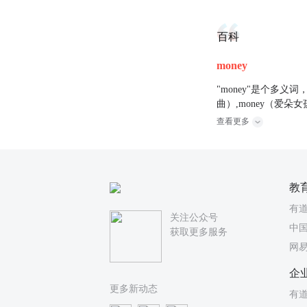
百科
money
"money"是个多义词，它
曲）,money（爱朵女孩
查看更多
教
有
关注公众号
中国
获取更多服务
网
企
更多新动态
有道