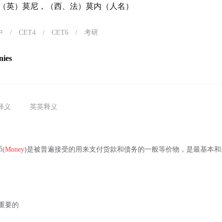
y）（英）莫尼，（西、法）莫内（人名）
中
/
CET4
/
CET6
/
考研
ies
释义
英英释义
币(
Money
)是被普遍接受的用来支付货款和债务的一般等价物，是最基本
最重要的