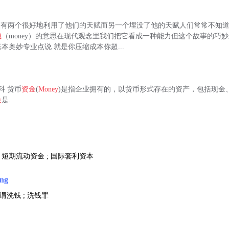
仆人有两个很好地利用了他们的天赋而另一个埋没了他的天赋人们常常不知道天赋
钱
（money）的意思在现代观念里我们把它看成一种能力但这个故事的巧
本奥妙专业点说 就是你压缩成本你超...
科 货币
资金
(
Money
)是指企业拥有的，以货币形式存在的资产，包括现金
金
是.
; 短期流动资金 ; 国际套利资本
ing
所谓洗钱 ; 洗钱罪