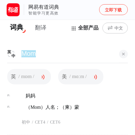
网易有道词典
立即下载
智能学习更高效
词典
翻译
全部产品
中文
英
中
/ mɒm /
/ mɑːm /
英
美
n.
妈妈
n.
（Mom）人名；（柬）蒙
初中
/
CET4
/
CET6