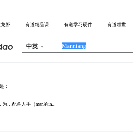
道龙虾
有道精品课
有道学习硬件
有道领世
中英
是：
 v. 为…配备人手（man的in...