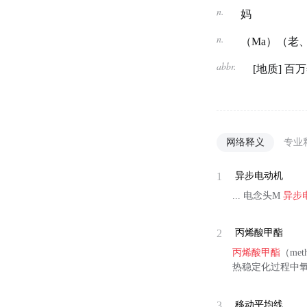
n.
妈
n.
（Ma）（老
abbr.
[地质] 百万年（
网络释义
专业
1
异步电动机
... 电念头M
异步
2
丙烯酸甲酯
丙烯酸甲酯
（me
热稳定化过程中
3
移动平均线