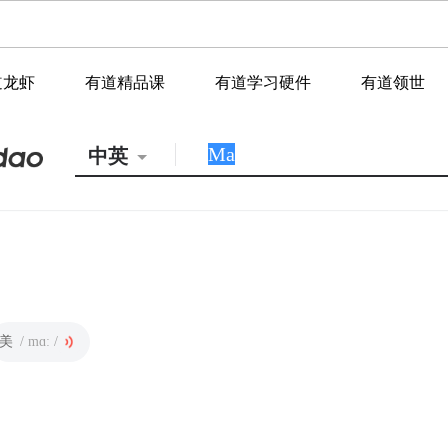
道龙虾
有道精品课
有道学习硬件
有道领世
中英
美
/ mɑː /