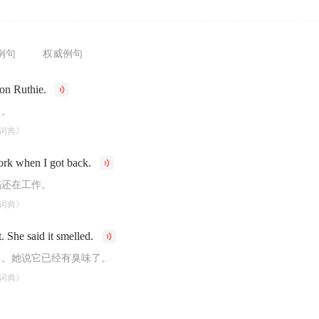
例句
权威例句
 on Ruthie.
了。
词典》
work when I got back.
妈还在工作。
词典》
. She said it smelled.
了。她说它已经有臭味了。
词典》