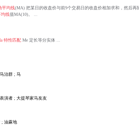
动平均线
(MA) 把某日的收盘价与前9个交易日的收盘价相加求和，然后再
平均线
值MA(10)。 ...
a
特性匹配
Me 定长等分实体 ...
 马治群 ; 马
; 表演者 ; 大提琴家马友友
 ; 油蔴地