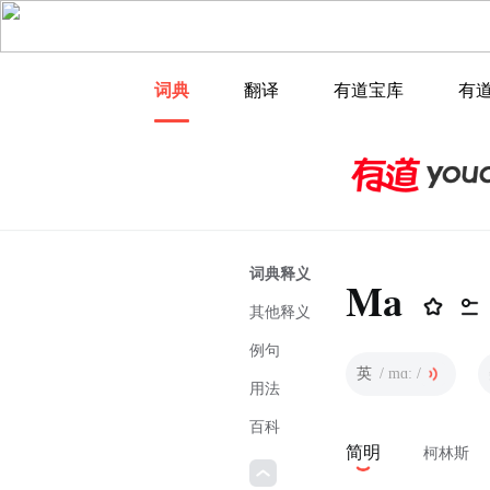
词典
翻译
有道宝库
有
词典释义
Ma
其他释义
例句
英
/ mɑː /
用法
百科
简明
柯林斯