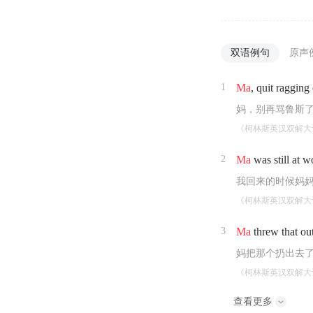
双语例句
原声
1
Ma
, quit ragging
妈，别再骂鲁斯
《柯林斯英汉双解大
2
Ma
was still at 
我回来的时候妈
《柯林斯英汉双解大
3
Ma
threw that out
妈把那个扔出去
《柯林斯英汉双解大
查看更多