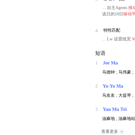
... 自主Agents
移
该日的10日
移动
4
特性匹配
... Lw 设置线宽
M
短语
1
Joe Ma
马德钟 ; 马伟豪 ;
2
Yo-Yo Ma
马友友 ; 大提琴 
3
Yau Ma Tei
油麻地 ; 油麻地站
查看更多