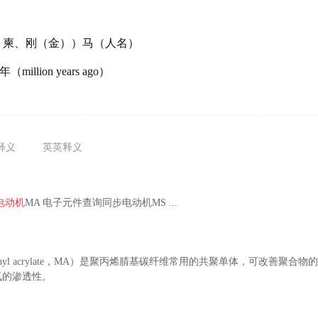
、柬、刚（金））马（人名）
million years ago）
释义
英英释义
电动机
MA 电子元件查询同步电动机MS ...
thyl acrylate，MA）是聚丙烯腈基碳纤维常用的共聚单体，可改善聚合
氧的渗透性。