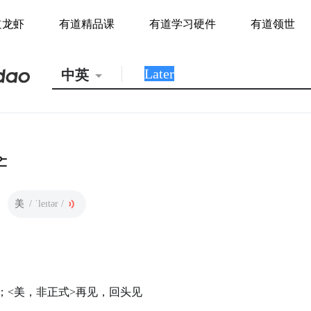
道龙虾
有道精品课
有道学习硬件
有道领世
中英
美
/ ˈleɪtər /
；<美，非正式>再见，回头见