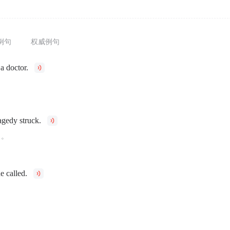
例句
权威例句
a doctor.
。
agedy struck.
了。
he called.
。