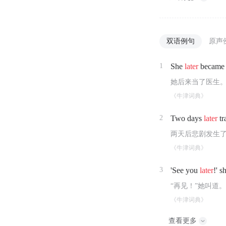
双语例句
原声
1
She
later
became 
她后来当了医生
《牛津词典》
2
Two days
later
tr
两天后悲剧发生
《牛津词典》
3
'See you
later
!' s
“再见！”她叫道
《牛津词典》
查看更多