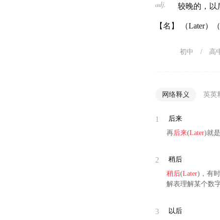
adj.
较晚的，以
【名】 （Later
初中
/
高
网络释义
英英
1
后来
再
后来
(
Later
)就
2
稍后
稍后
(
Later
)，有
解表理解某个数字
3
以后