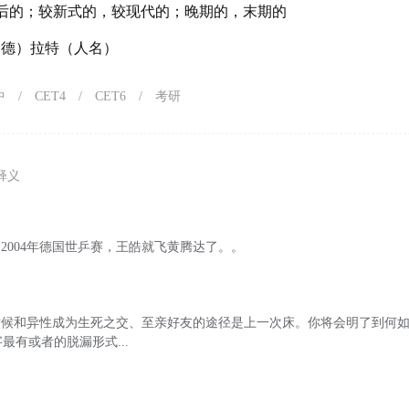
后的；较新式的，较现代的；晚期的，末期的
）（德）拉特（人名）
中
/
CET4
/
CET6
/
考研
释义
是2004年德国世乒赛，王皓就飞黄腾达了。。
时候和异性成为生死之交、至亲好友的途径是上一次床。你将会明了到何
最有或者的脱漏形式...