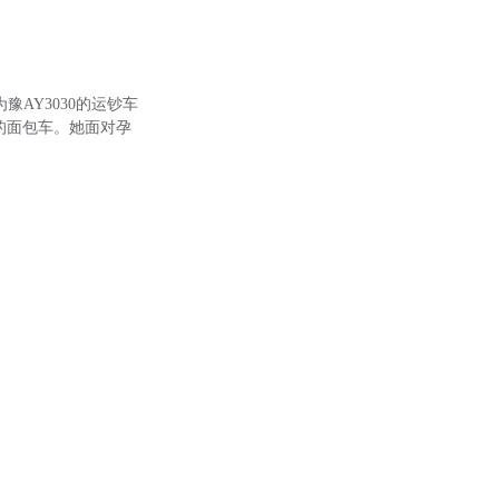
豫AY3030的运钞车
9的面包车。她面对孕