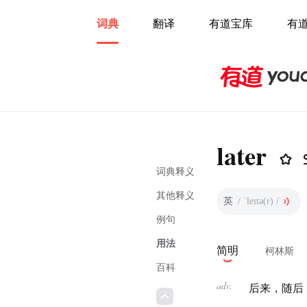
词典
翻译
有道宝库
有
later
词典释义
其他释义
英
/ ˈleɪtə(r) /
例句
用法
简明
柯林斯
百科
adv.
后来，随后