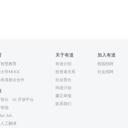
育
关于有道
加入有道
道智慧教育
有道介绍
校园招聘
大学MOOC
投资者关系
社会招聘
易有道校企合作
社会责任
同道计划
业
廉正举报
智云 · AI 开放平台
联系我们
道智选
dao Ads
道人工翻译