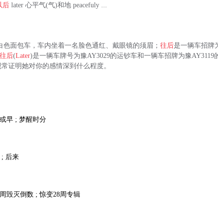
以后
later 心平气(气)和地 peacefuly ...
D86的白色面包车，车内坐着一名脸色通红、戴眼镜的须眉；
往后
是一辆车招牌为
往后
(
Later
)是一辆车牌号为豫AY3029的运钞车和一辆车招牌为豫AY311
现常证明她对你的感情深到什么程度。
迟或早 ; 梦醒时分
 ; 后来
; 周毁灭倒数 ; 惊变28周专辑