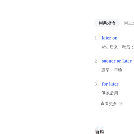
词典短语
同近
1
later on
adv. 后来；稍
2
sooner or later
迟早，早晚
3
for later
供以后用
查看更多
百科