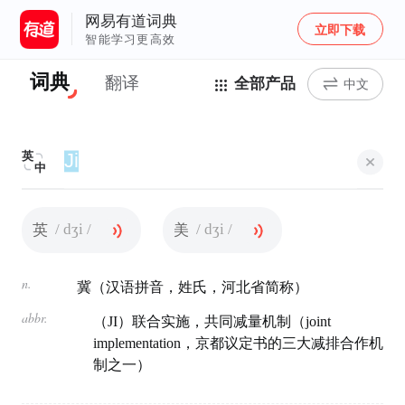
网易有道词典
立即下载
智能学习更高效
词典
翻译
全部产品
中文
英
中
/ dʒi /
/ dʒi /
英
美
n.
冀（汉语拼音，姓氏，河北省简称）
abbr.
（JI）联合实施，共同减量机制（joint
implementation，京都议定书的三大减排合作机
制之一）