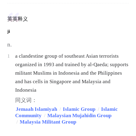
英英释义
ji
n.
1
a clandestine group of southeast Asian terrorists
organized in 1993 and trained by al-Qaeda; supports
militant Muslims in Indonesia and the Philippines
and has cells in Singapore and Malaysia and
Indonesia
同义词：
Jemaah Islamiyah
/
Islamic Group
/
Islamic
Community
/
Malaysian Mujahidin Group
/
Malaysia Militant Group