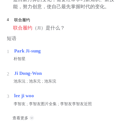
能，努力创意，使自己最先掌握时代的变化。
4
联合履约
联合履约
（JI）是什么？
短语
Park Ji-sung
1
朴智星
Ji Dong-Won
2
池东沅 ; 池东元 ; 池东浣
lee ji woo
3
李智友 ; 李智友图片全集 ; 李智友李智友近照
查看更多