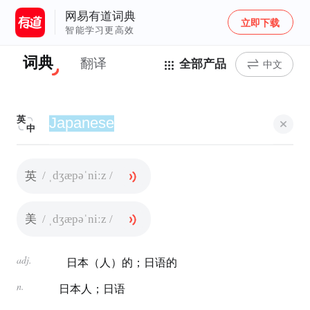
网易有道词典
立即下载
智能学习更高效
词典
翻译
全部产品
中文
英
中
/ ˌdʒæpəˈniːz /
英
/ ˌdʒæpəˈniːz /
美
adj.
日本（人）的；日语的
n.
日本人；日语