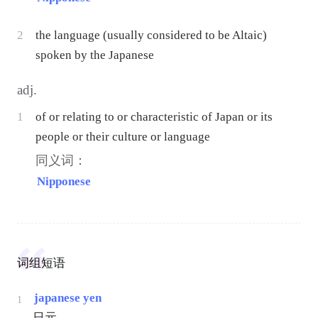
2
the language (usually considered to be Altaic)
spoken by the Japanese
adj.
1
of or relating to or characteristic of Japan or its
people or their culture or language
同义词：
Nipponese
词组短语
japanese yen
1
日元