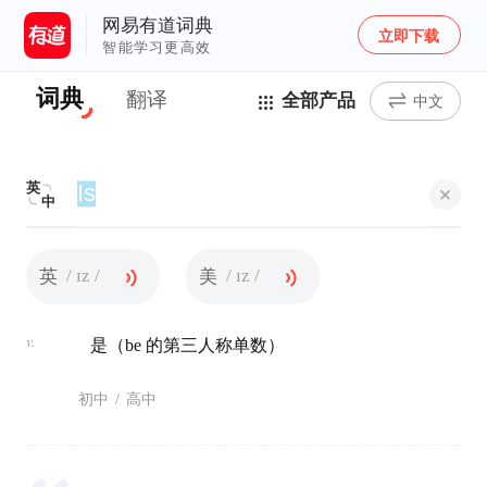
网易有道词典
立即下载
智能学习更高效
词典
翻译
全部产品
中文
英
中
/ ɪz /
/ ɪz /
英
美
v.
是（be 的第三人称单数）
初中
/
高中