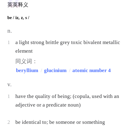
英英释义
be
/ iz, z, s /
n.
1
a light strong brittle grey toxic bivalent metallic
element
同义词：
beryllium
/
glucinium
/
atomic number 4
v.
1
have the quality of being; (copula, used with an
adjective or a predicate noun)
2
be identical to; be someone or something