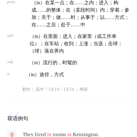
prep.
（in）在某一点；在……之内；进入；构
成……的整体；在（某段时间）内；穿着；参
加；关于；做……时；从事于；以……方式；
在……之后；处于……中
adv.
（in）在里面；进入；在家里（或工作单
位）；在车站；收到；上涨；当选；击球；
（球）落在界内
adj.
（in）流行的，时髦的
n.
（in）途径，方式
初中
/
高中
/
CET4
/
CET6
/
考研
双语例句
They lived
in
rooms
in
Kensington.