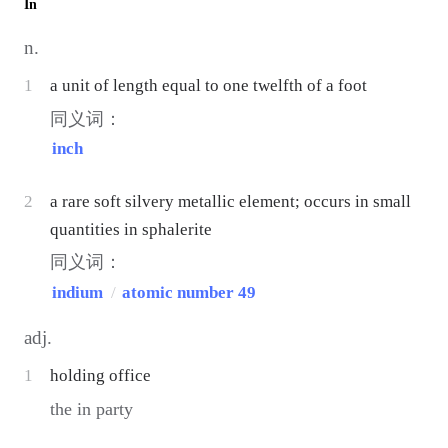
In
n.
1
a unit of length equal to one twelfth of a foot
同义词：
inch
2
a rare soft silvery metallic element; occurs in small
quantities in sphalerite
同义词：
indium
/
atomic number 49
adj.
1
holding office
the in party