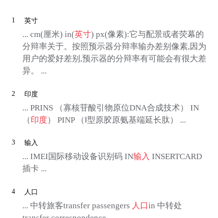
1
英寸
... cm(厘米) in(
英寸
) px(像素):它与配景或者荧幕的
分辩率关于。按照预示器分辩率输办差别像素,因为
用户的爱好差别,预示器的分辩率有可能会有很大差
异。 ...
2
印度
... PRINS （寡核苷酸引物原位DNA合成技术） IN
（
印度
） PINP （Ⅰ型原胶原氨基端延长肽） ...
3
输入
... IMEI国际移动设备识别码 IN
输入
INSERTCARD
插卡 ...
4
人口
... 中转旅客transfer passengers
人口
in 中转处
transfer correspondence ...