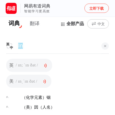
网易有道词典
立即下载
智能学习更高效
词典
翻译
全部产品
中文
英
中
/ ɪn; ˈɪn ðət /
英
/ ɪnˌˈɪn ðət /
美
n.
（化学元素）铟
n.
（美）因（人名）