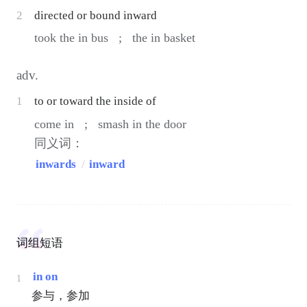
2
directed or bound inward
took the in bus ;
the in basket
adv.
1
to or toward the inside of
come in ;
smash in the door
同义词：
inwards
/
inward
词组短语
in on
1
参与，参加