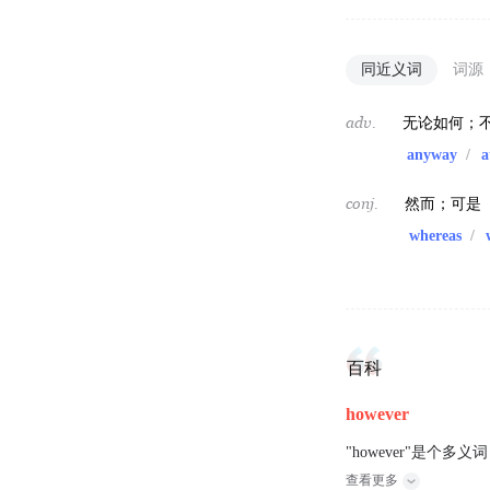
同近义词
词源
adv.
无论如何；
anyway
/
a
conj.
然而；可是
whereas
/
百科
however
"however"是个多
查看更多