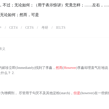
，不过；无论如何；（用于表示惊讶）究竟怎样；……左右，…
，无论如何；然而，可是
中
/
CET4
/
CET6
/
考研
/
IELTS
释义
大怒的郝珍立即(Immediately)找到了李鑫，
然而
(
However
)李鑫却理直气壮地说：“
么？ 2.
增稠剂， 尽管用于勾芡不及其他淀粉(starch)，
但是
(however)在