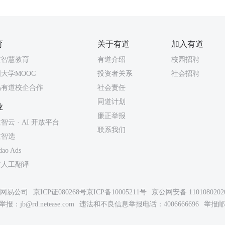
育
关于有道
加入有道
道智慧教育
有道介绍
校园招聘
大学MOOC
投资者关系
社会招聘
易有道校企合作
社会责任
同道计划
业
廉正举报
智云 · AI 开放平台
联系我们
道智选
dao Ads
道人工翻译
26网易公司
京ICP证080268号
京ICP备10005211号
京公网安备 1101080202
举报：
jb@rd.netease.com
违法和不良信息举报电话：4006666696
举报邮箱