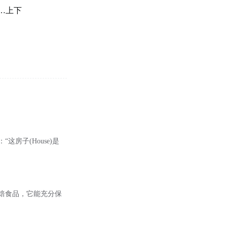
…上下
这房子(House)是
一些烘焙食品，它能充分保