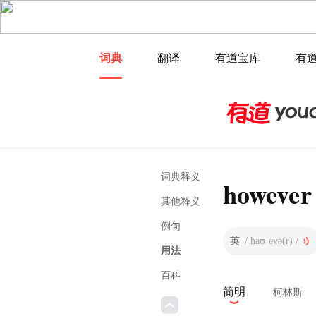
词典
翻译
有道宝库
有
词典释义
however
其他释义
例句
英
/ haʊˈevə(r) /
用法
百科
简明
柯林斯