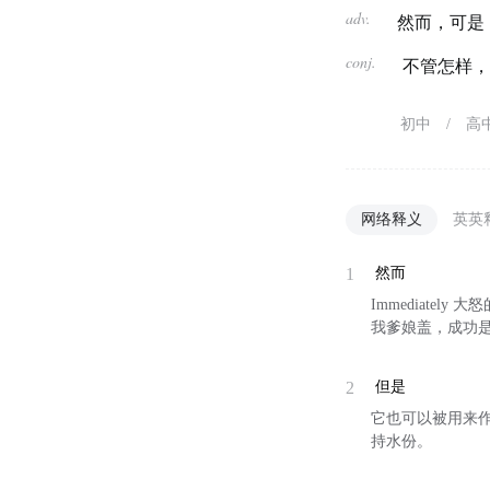
adv.
然而，可是
conj.
不管怎样
初中
/
高
网络释义
英英
1
然而
Immediately 
我爹娘盖，成功是什
2
但是
它也可以被用来作为
持水份。