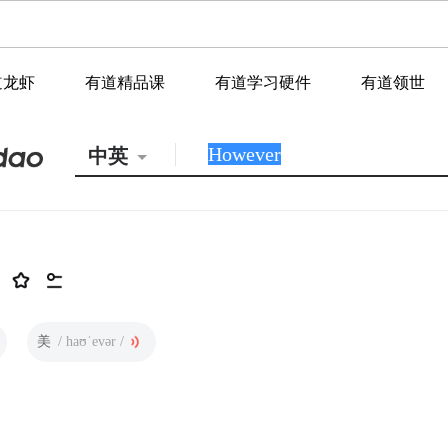
道龙虾
有道精品课
有道学习硬件
有道领世
中英
美
/ haʊˈevər /