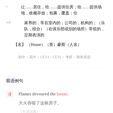
v.
让……居住，给……提供住房；给……提供场
地，收藏存放；包裹，覆盖；住
adj.
家养的，常在室内的；公司的，机构的；（乐
队，组合）（在俱乐部或别的场所）常驻的，
定期表演的
【名】 （House）（英）豪斯（人名）
初中
/
高中
/
CET4
/
CET6
/
考研
/
商务英语
双语例句
Flames devoured the
house
.
大火吞噬了这栋房子。
《牛津词典》