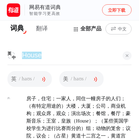
网易有道词典
立即下载
智能学习更高效
词典
翻译
全部产品
中文
英
中
/ haʊs /
/ haʊs /
英
美
n.
房子，住宅；一家人，同住一幢房子的人们；
（有特定用途的）大楼，大厦；公司，商业机
构；观众席，观众；演出场次；餐馆，餐厅；豪
斯音乐；王室，皇族（House）；（某些英国学
校学生为进行比赛而分的）组；动物的笼舍；议
院，议会；（占星）黄道十二宫之一，黄道宫