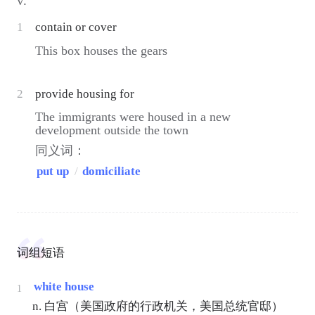
v.
1
contain or cover
This box houses the gears
2
provide housing for
The immigrants were housed in a new
development outside the town
同义词：
put up
/
domiciliate
词组短语
white house
1
n. 白宫（美国政府的行政机关，美国总统官邸）