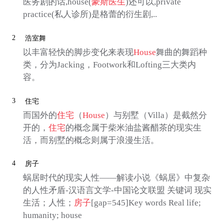
医务剧的话,house(
豪斯医生
)还可以,private
practice(私人诊所)是格蕾的衍生剧,..
2
浩室舞
以丰富轻快的脚步变化来表现
House
舞曲的舞蹈种
类，分为Jacking，Footwork和Lofting三大类内
容。
3
住宅
而国外的
住宅
（
House
）与别墅（Villa）是截然分
开的，
住宅
的概念属于柴米油盐酱醋茶的现实生
活，而别墅的概念则属于浪漫生活。
4
房子
蜗居时代的现实人性——解读小说《蜗居》中复杂
的人性矛盾-汉语言文学-中国论文联盟 关键词 现实
生活；人性；
房子
[gap=545]Key words Real life;
humanity; house