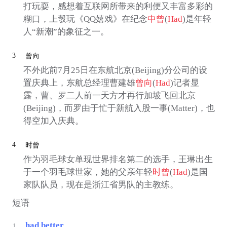
打玩耍，感想着互联网所带来的利便又丰富多彩的
糊口，上彀玩《QQ嬉戏》在纪念
中曾
(
Had
)是年轻
人“新潮”的象征之一。
3
曾向
不外此前7月25日在东航北京(Beijing)分公司的设
置庆典上，东航总经理曹建雄
曾向
(
Had
)记者显
露，曹、罗二人前一天方才再行加坡飞回北京
(Beijing)，而罗由于忙于新航入股一事(Matter)，也
得空加入庆典。
4
时曾
作为羽毛球女单现世界排名第二的选手，王琳出生
于一个羽毛球世家，她的父亲年轻
时曾
(
Had
)是国
家队队员，现在是浙江省男队的主教练。
短语
had better
1