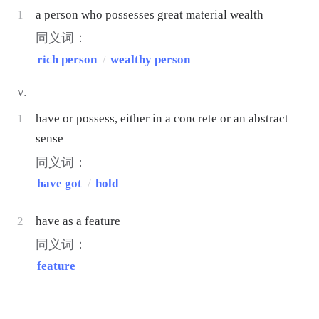
1
a person who possesses great material wealth
同义词：
rich person
/
wealthy person
v.
1
have or possess, either in a concrete or an abstract
sense
同义词：
have got
/
hold
2
have as a feature
同义词：
feature