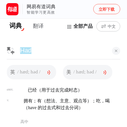
网易有道词典
立即下载
智能学习更高效
词典
翻译
全部产品
中文
英
中
/ hæd; həd /
/ hæd; həd /
英
美
aux.
已经（用于过去完成时态）
v.
拥有；有（想法、主意、观点等）；吃，喝
（have 的过去式和过去分词）
高中