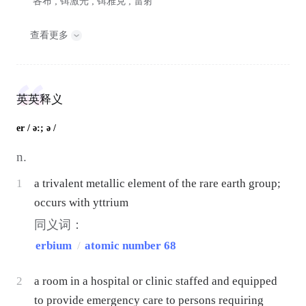
各布 ; 铒激光 ; 铒雅克 ; 雷射
查看更多
英英释义
er
/ ə:; ə /
n.
1
a trivalent metallic element of the rare earth group;
occurs with yttrium
同义词：
erbium
/
atomic number 68
2
a room in a hospital or clinic staffed and equipped
to provide emergency care to persons requiring