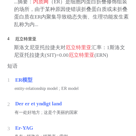
...摘要：
内质网
（ER）是细胞内蛋白折叠修饰组装
的场所，由于某种原因使错误折叠蛋白质或未折叠
蛋白质在ER内聚集导致稳态失衡、生理功能发生紊
乱称为内...
4
厄立特里亚
斯洛文尼亚托拉捷夫对
厄立特里亚
汇率：1斯洛文
尼亚托拉捷夫(SIT)=0.00
厄立特里亚
(ERN)
短语
1
ER模型
entity-relationship model ; ER model
Der er et yndigt land
2
有一处好地方 ; 这是个美丽的国家
Er-YAG
3