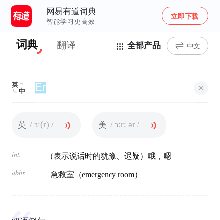
网易有道词典
立即下载
智能学习更高效
词典
翻译
全部产品
中文
英
中
/ ɜː(r) /
/ ɜːr; ər /
英
美
int.
（表示说话时的犹豫、迟疑）哦，嗯
abbr.
急救室（emergency room）