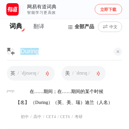
网易有道词典
立即下载
智能学习更高效
词典
翻译
全部产品
中文
英
中
/ ˈdjʊərɪŋ /
/ ˈdʊrɪŋ /
英
美
prep.
在……期间；在……期间的某个时候
【名】 （During）（英、美、瑞）迪兰（人名）
初中
/
高中
/
CET4
/
CET6
/
考研