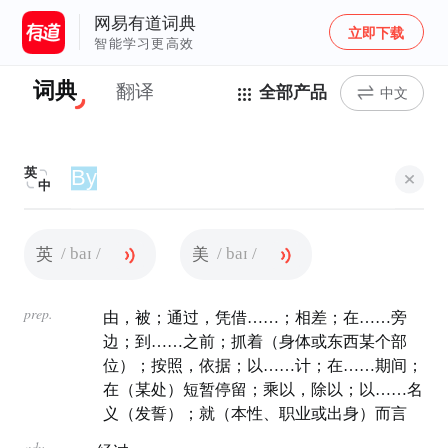
网易有道词典
立即下载
智能学习更高效
词典
翻译
全部产品
中文
英
中
/ baɪ /
/ baɪ /
英
美
prep.
由，被；通过，凭借……；相差；在……旁
边；到……之前；抓着（身体或东西某个部
位）；按照，依据；以……计；在……期间；
在（某处）短暂停留；乘以，除以；以……名
义（发誓）；就（本性、职业或出身）而言
adv.