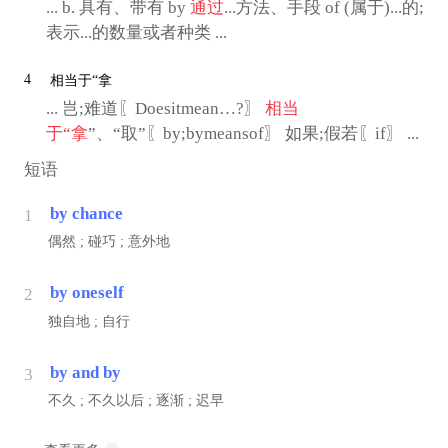
... b. 具有、带有 by
通过
...方法、手段 of (属于)...的;
表示...的数量或者种类 ...
4
相当于“拿
... 岂;难道〖Doesitmean…?〗
相当
于“拿
”、“取”〖by;bymeansof〗 如果;假若〖if〗 ...
短语
by chance
1
偶然 ; 碰巧 ; 意外地
by oneself
2
独自地 ; 自行
by and by
3
不久 ; 不久以后 ; 逐渐 ; 迟早