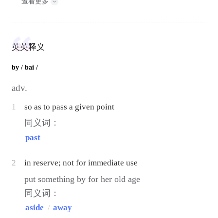
查看更多
英英释义
by
/ bai /
adv.
1
so as to pass a given point
同义词：
past
2
in reserve; not for immediate use
put something by for her old age
同义词：
aside
/
away