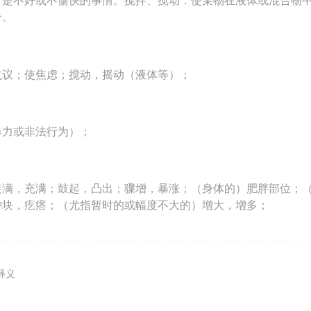
常是不好或不愉快的事情。搅拌、搅动：使某物在液体或混合物
分。
抗议；使焦虑；搅动，摇动（液体等）；
暴力或非法行为）；
装满，充满；鼓起，凸出；骤增，暴涨；（身体的）肥胖部位；
肿块，疙瘩；（尤指暂时的或幅度不大的）增大，增多；
释义