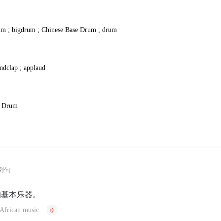
rum ; bigdrum ; Chinese Base Drum ; drum
andclap ; applaud
e Drum
例句
的基本乐器。
 African music.