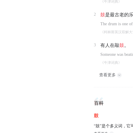
《牛津词典》
2
鼓
是最古老的
The drum is one of 
《柯林斯英汉双解大
3
有人在敲
鼓
。
Someone was beati
《牛津词典》
查看更多
百科
鼓
“鼓”是个多义词，它