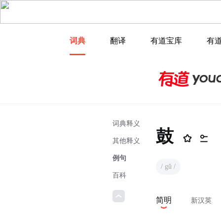
词典
翻译
有道宝库
有
词典释义
鼓
其他释义
例句
/ gǔ /
百科
简明
新汉英