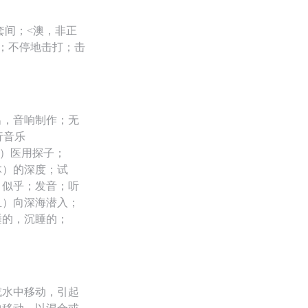
套间；<澳，非正
会；不停地击打；击
出，音响制作；无
行音乐
腔的）医用探子；
体）的深度；试
，似乎；发音；听
鱼）向深海潜入；
睡的，沉睡的；
或水中移动，引起