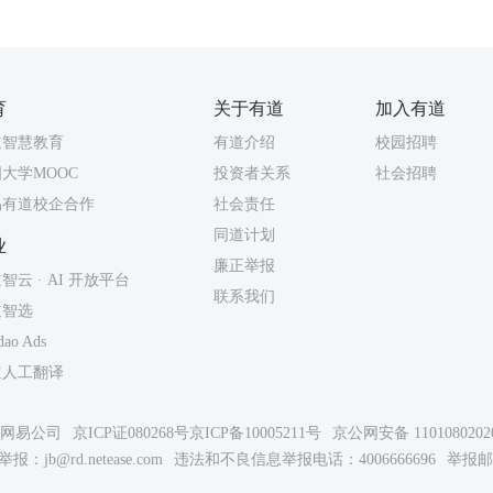
育
关于有道
加入有道
道智慧教育
有道介绍
校园招聘
大学MOOC
投资者关系
社会招聘
易有道校企合作
社会责任
同道计划
业
廉正举报
智云 · AI 开放平台
联系我们
道智选
dao Ads
道人工翻译
26网易公司
京ICP证080268号
京ICP备10005211号
京公网安备 1101080202
举报：
jb@rd.netease.com
违法和不良信息举报电话：4006666696
举报邮箱