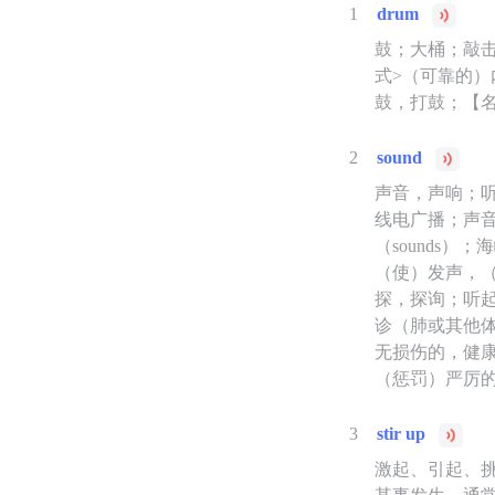
1
drum
鼓；大桶；敲击
式>（可靠的）
鼓，打鼓；【名
2
sound
声音，声响；
线电广播；声
（sounds）
（使）发声，
探，探询；听
诊（肺或其他
无损伤的，健
（惩罚）严厉
3
stir up
激起、引起、