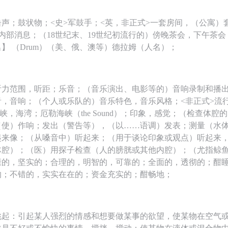
声；鼓状物；<史>军鼓手；<英，非正式>一套房间，（公寓）
内部消息；（18世纪末、19世纪初流行的）傍晚茶会，下午茶
】 （Drum）（美、俄、澳等）德拉姆（人名）；
听力范围，听距；乐音；（音乐演出、电影等的）音响录制和播
音，音响；（个人或乐队的）音乐特色，音乐风格；<非正式>流
；海峡，海湾；厄勒海峡（the Sound）；印象，感觉；（检查体
（使）作响；发出（警告等），（以……语调）发表；测量（水
起来像；（从嗓音中）听起来；（用于谈论印象或观点）听起来
体腔）；（医）用探子检查（人的膀胱或其他内腔）；（尤指鲸
康的，坚实的；合理的，明智的，可靠的；全面的，透彻的；酣
的；不错的，实实在在的；资金充实的；酣畅地；
挑起：引起某人强烈的情感和想要做某事的欲望，使某物在空气