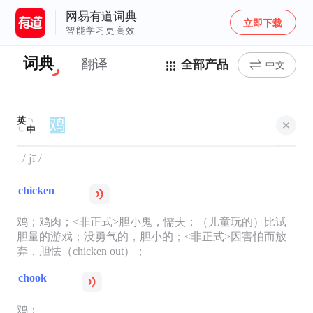
网易有道词典
立即下载
智能学习更高效
词典
翻译
全部产品
中文
英
中
/ jī /
chicken
鸡；鸡肉；<非正式>胆小鬼，懦夫；（儿童玩的）比试
胆量的游戏；没勇气的，胆小的；<非正式>因害怕而放
弃，胆怯（chicken out）；
chook
鸡；