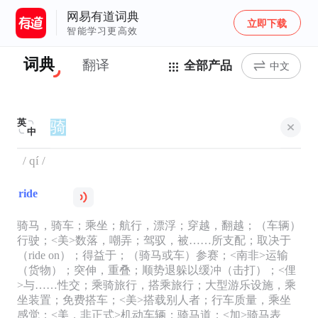
网易有道词典
立即下载
智能学习更高效
词典
翻译
全部产品
中文
英
中
/ qí /
ride
骑马，骑车；乘坐；航行，漂浮；穿越，翻越；（车辆）
行驶；<美>数落，嘲弄；驾驭，被……所支配；取决于
（ride on）；得益于；（骑马或车）参赛；<南非>运输
（货物）；突伸，重叠；顺势退躲以缓冲（击打）；<俚
>与……性交；乘骑旅行，搭乘旅行；大型游乐设施，乘
坐装置；免费搭车；<美>搭载别人者；行车质量，乘坐
感觉；<美，非正式>机动车辆；骑马道；<加>骑马表