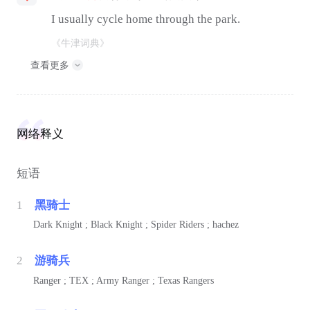
I usually cycle home through the park.
《牛津词典》
查看更多
网络释义
短语
1
黑骑士
Dark Knight ; Black Knight ; Spider Riders ; hachez
2
游骑兵
Ranger ; TEX ; Army Ranger ; Texas Rangers