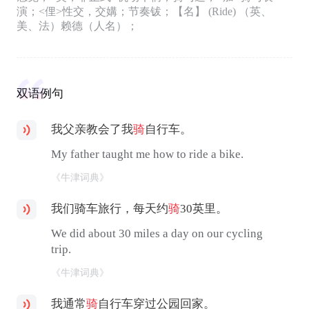
演；<俚>性交，交媾；节奏钹；【名】 (Ride) （英、
美、法）赖德（人名）；
双语例句
我父亲教会了我
骑
自行车。
My father taught me how to ride a bike.
《牛津词典》
我们骑车旅行，每天约
骑
30英里。
We did about 30 miles a day on our cycling
trip.
《牛津词典》
我通常
骑
自行车穿过公园回家。