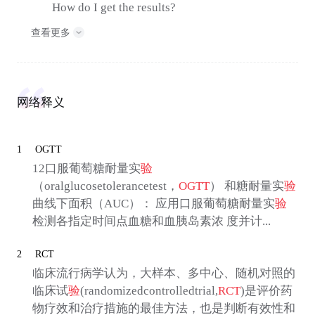
How do I get the results?
查看更多
网络释义
1
OGTT
12口服葡萄糖耐量实
验
（oralglucosetolerancetest，
OGTT
） 和糖耐量实
验
曲线下面积（AUC）： 应用口服葡萄糖耐量实
验
检测各指定时间点血糖和血胰岛素浓 度并计...
2
RCT
临床流行病学认为，大样本、多中心、随机对照的
临床试
验
(randomizedcontrolledtrial,
RCT
)是评价药
物疗效和治疗措施的最佳方法，也是判断有效性和