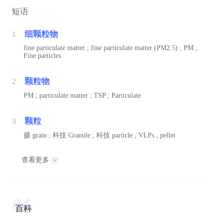
短语
1
细颗粒物
fine particulate matter ; fine particulate matter (PM2.5) ; PM ;
Fine particles
2
颗粒物
PM ; particulate matter ; TSP ; Particulate
3
颗粒
摄
grain ;
科技
Granule ;
科技
particle ; VLPs ; pellet
查看更多
百科