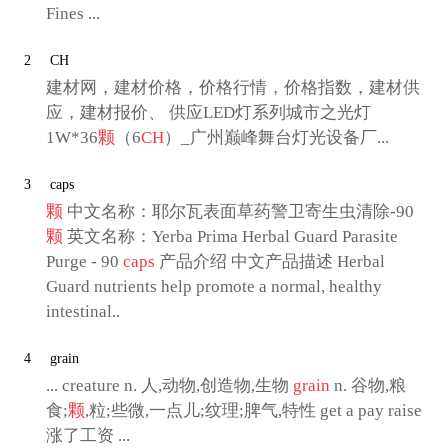
Fines ...
2
CH
建材网，建材价格，价格行情，价格指数，建材供
应，建材报价、 供应LED灯系列城市之光灯
1W*36
颗
（6
CH
）_广州巅峰舞台灯光设备厂...
3
caps
颗
中文名称：耶尔瓦表面草药警卫寄生虫清除-90
颗
英文名称：Yerba Prima Herbal Guard Parasite
Purge - 90
caps
产品介绍 中文产品描述 Herbal
Guard nutrients help promote a normal, healthy
intestinal..
4
grain
... creature n. 人,动物,创造物,生物
grain
n. 谷物,粮
食;
颗
,粒;些微,一点儿;纹理;脾气,特性 get a pay raise
涨了工资 ...