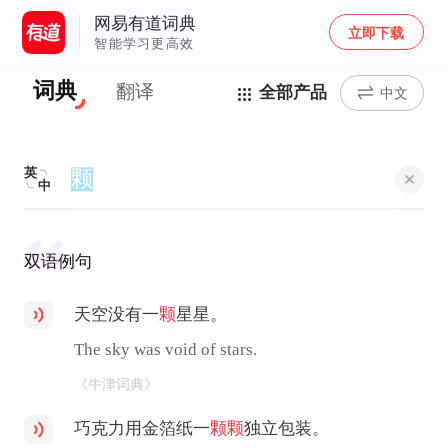
网易有道词典
立即下载
智能学习更高效
词典
翻译
全部产品
中文
英
中
双语例句
天空没有一
颗
星星。
The sky was void of stars.
《牛津词典》
巧克力用金箔纸一
颗
颗
独立包装。