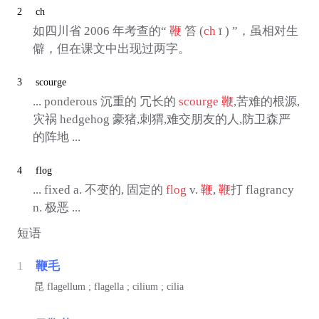
2
ch
如四川省 2006 年考查的“
鞭
笞 (
ch
ī ) ”，虽相对生
僻，但在课文中出现过两字。
3
scourge
... ponderous 沉重的 冗长的
scourge
鞭
,苦难的根源,
灾祸 hedgehog 豪猪,刺猬,难交朋友的人,防卫森严
的阵地 ...
4
flog
... fixed a. 不变的, 固定的
flog
v.
鞭
,
鞭
打 flagrancy
n. 极恶 ...
短语
1
鞭毛
昆
flagellum ; flagella ; cilium ; cilia