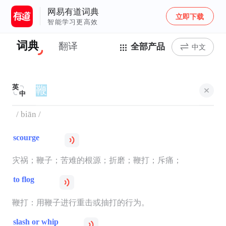
网易有道词典
立即下载
智能学习更高效
词典
翻译
全部产品
中文
英
中
/ biān /
scourge
灾祸；鞭子；苦难的根源；折磨；鞭打；斥痛；
to flog
鞭打：用鞭子进行重击或抽打的行为。
slash or whip