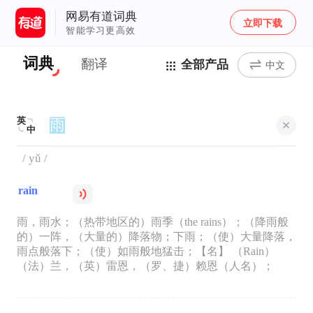
网易有道词典
立即下载
智能学习更高效
词典
翻译
全部产品
中文
英
中
/ yǔ /
rain
雨，雨水；（热带地区的）雨季（the rains）；（降雨般
的）一阵，（大量的）降落物；下雨；（使）大量降落，
雨点般落下；（使）如雨般地猛击；【名】 （Rain）
（法）兰，（英）雷恩，（罗、捷）赖恩（人名）；