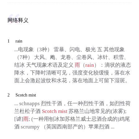
网络释义
1
rain
...电现象（3种） 雷暴、闪电、极光 五 其他现象
（7种） 大风、飑、龙卷、尘卷风、冰针、积雪、
结冰 天气现象术语及定义
雨
（
rain
）：滴状的液态
降水，下降时清晰可见，强度变化较缓慢，落在水
面上会激起波纹和水花，落在地面上可留下湿斑。
2
Scotch mist
... schnapps 烈性干酒，任一种烈性干酒，如烈性荷
兰杜松子酒
Scotch mist
苏格兰山地常见的(浓雾);
[谑]
雨
; (一种用刨冰加苏格兰威士忌酒合成的)鸡尾
酒 scrumpy （英国西南部产的）苹果烈酒 ...