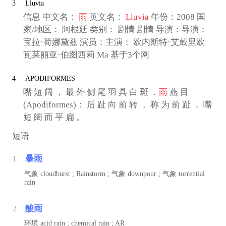
3
Lluvia
信息 中文名：
雨
英文名：
Lluvia
年份：2008 国
家/地区： 阿根廷 类别： 剧情 剧情 导演：导演：
宝拉·荷娜黛兹 演员：主演： 欧内斯特·艾戴里欧
瓦莱丽亚·伯图西莉 Ma 基于3个网
4
APODIFORMES
嘴 短 阔 ， 最 外 侧 尾 羽 具 白 斑 ．
雨
燕 目
(Apodiformes)： 后 趾 向 前 转 ， 称 为 前 趾 ， 嘴
短 阔 而 平 扁 。
短语
1
暴雨
气象
cloudburst ; Rainstorm ;
气象
downpour ;
气象
torrential
rain
2
酸雨
环境
acid rain ; chemical rain ; AR