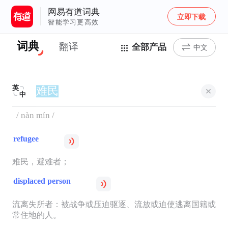
网易有道词典
立即下载
智能学习更高效
词典
翻译
全部产品
中文
英
中
/ nàn mín /
refugee
难民，避难者；
displaced person
流离失所者：被战争或压迫驱逐、流放或迫使逃离国籍或
常住地的人。