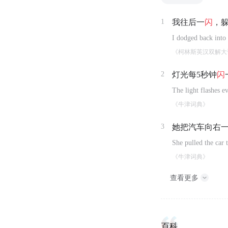
1
我往后一
闪
，
I dodged back into 
《柯林斯英汉双解大
2
灯光每5秒钟
闪
The light flashes e
《牛津词典》
3
她把汽车向右
She pulled the car 
《牛津词典》
查看更多
百科