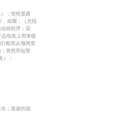
息）；突然显露
示，炫耀；（尤指
站动画程序；花
产品包装上用来吸
助行船而从堰闸里
的；突然而短暂
人名）；
遮光；逃避的诡