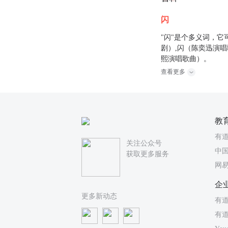
闪
"闪"是个多义词，它
剧）,闪（陈奕迅演唱
熙演唱歌曲）。
查看更多
教
有
关注公众号
中国
获取更多服务
网
企
更多新动态
有道
有