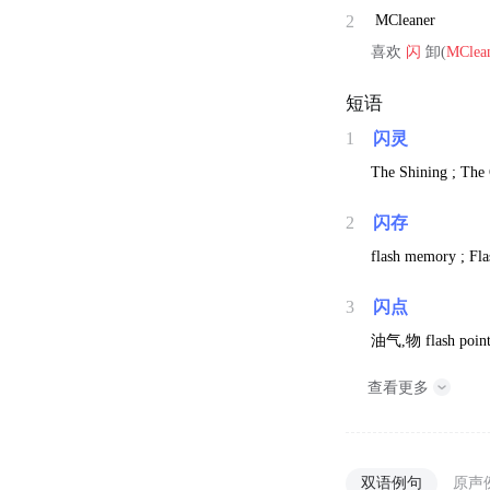
2
MCleaner
喜欢
闪
卸(
MClea
短语
1
闪灵
The Shining ; The 
2
闪存
flash memory ; Fla
3
闪点
油气,物
flash poin
查看更多
双语例句
原声