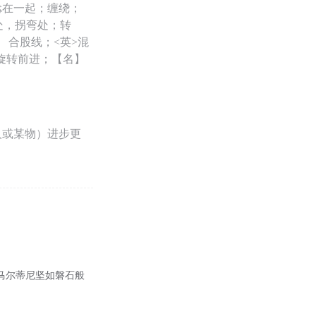
捻在一起；缠绕；
处，拐弯处；转
） 合股线；<英>混
旋转前进；【名】
人或某物）进步更
马尔蒂尼坚如磐石般