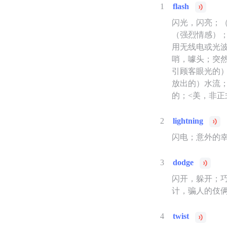
1
flash
闪光，闪亮；
（强烈情感）；
用无线电或光
哨，噱头；突
引顾客眼光的
放出的）水流
的；<美，非正
2
lightning
闪电；意外的
3
dodge
闪开，躲开；
计，骗人的伎俩
4
twist