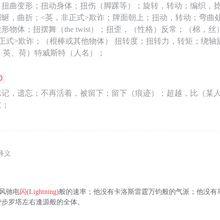
）扭曲变形；扭动身体；扭伤（脚踝等）；旋转，转动；编织，
蜿蜒，曲折；<英，非正式>欺诈；牌面朝上；扭动，转动；弯曲
形物体；扭摆舞（the twist）；扭歪，（性格）反常；（棉，丝
正式>欺诈；（棍棒或其他物体） 扭转度；扭转力，转矩；绕轴
（美、英、荷）特威斯特（人名）；
忘记，遗忘；不再活着，被留下；留下（痕迹）；超越，比（某
过；
释义
)风驰电
闪
(
Lightning
)般的速率；他没有卡洛斯雷霆万钧般的气派；他没有
赞步罗塔左右逢源般的全体。