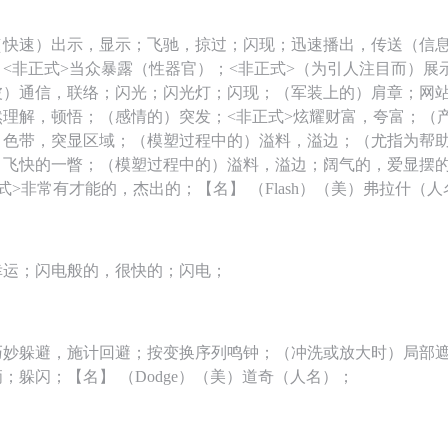
（快速）出示，显示；飞驰，掠过；闪现；迅速播出，传送（信
<非正式>当众暴露（性器官）；<非正式>（为引人注目而）展
波）通信，联络；闪光；闪光灯；闪现；（军装上的）肩章；网
然理解，顿悟；（感情的）突发；<非正式>炫耀财富，夸富；（
）色带，突显区域；（模塑过程中的）溢料，溢边；（尤指为帮
；飞快的一瞥；（模塑过程中的）溢料，溢边；阔气的，爱显摆
式>非常有才能的，杰出的；【名】 （Flash）（美）弗拉什（
幸运；闪电般的，很快的；闪电；
巧妙躲避，施计回避；按变换序列鸣钟；（冲洗或放大时）局部
；躲闪；【名】 （Dodge）（美）道奇（人名）；