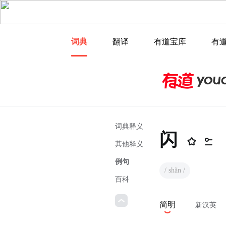
词典
翻译
有道宝库
有
词典释义
闪
其他释义
例句
/ shǎn /
百科
简明
新汉英