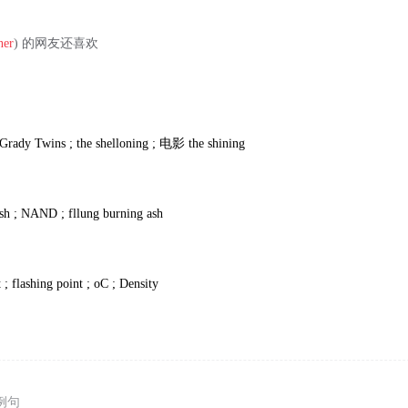
ner
) 的网友还喜欢
Grady Twins ; the shelloning ;
电影
the shining
sh ; NAND ; fllung burning ash
t ; flashing point ; oC ; Density
例句