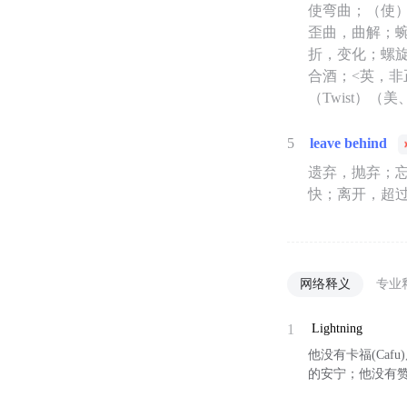
使弯曲；（使
歪曲，曲解；
折，变化；螺旋
合酒；<英，非
（Twist）
5
leave behind
遗弃，抛弃；
快；离开，超
网络释义
专业
1
Lightning
他没有卡福(Cafu
的安宁；他没有