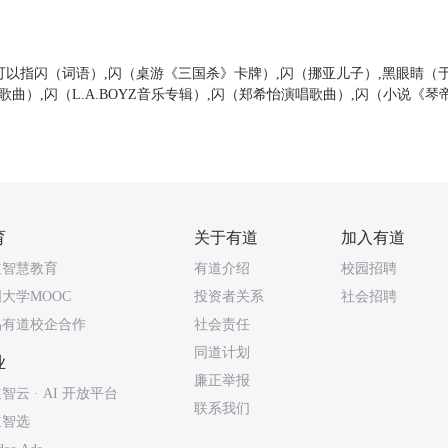
可以指闪（词语）,闪（桌游《三国杀》卡牌）,闪（挪亚儿子）,黑眼睛（
歌曲）,闪（L.A.BOYZ音乐专辑）,闪（郑希怡演唱歌曲）,闪（小说《琴
育
关于有道
加入有道
道智慧教育
有道介绍
校园招聘
大学MOOC
投资者关系
社会招聘
易有道校企合作
社会责任
同道计划
业
廉正举报
智云 · AI 开放平台
联系我们
道智选