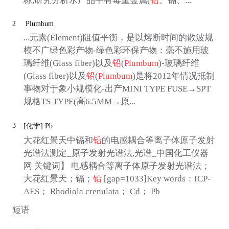
标,研究分析水产品中有毒重金属(
铅
、镉、...
2
Plumbum
...元素(Element)阻值平衡，是以熔断时间的散波规
模不广绿色彩产物-绿色彩环保产物：毫不施用玻
璃纤维(Glass fiber)以及
铅
(
Plumbum
)-玻璃纤维
(Glass fiber)以及
铅
(
Plumbum
)是将2012年情况抵制
事物对于象小规模化-出产MINI TYPE FUSE→SPT
规格TS TYPE(高6.5MM→原...
3
[化学]
Pb
大花红景天中镉和
铅
的电感耦合等离子体原子发射
光谱法测定_原子发射光谱法,光谱_中国化工仪器
网 关键词】 电感耦合等离子体原子发射光谱法；
大花红景天；镉；
铅
[gap=1033]Key words：ICP-
AES； Rhodiola crenulata； Cd； Pb
短语