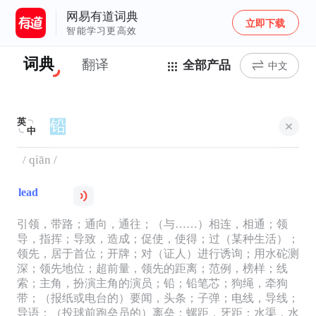
网易有道词典
立即下载
智能学习更高效
词典
翻译
全部产品
中文
英
中
/ qiān /
lead
引领，带路；通向，通往；（与……）相连，相通；领
导，指挥；导致，造成；促使，使得；过（某种生活）；
领先，居于首位；开牌；对（证人）进行诱询；用水砣测
深；领先地位；超前量，领先的距离；范例，榜样；线
索；主角，扮演主角的演员；铅；铅笔芯；狗绳，牵狗
带；（报纸或电台的）要闻，头条；子弹；电线，导线；
导语；（投球前跑垒员的）离垒；螺距，牙距；水渠，水