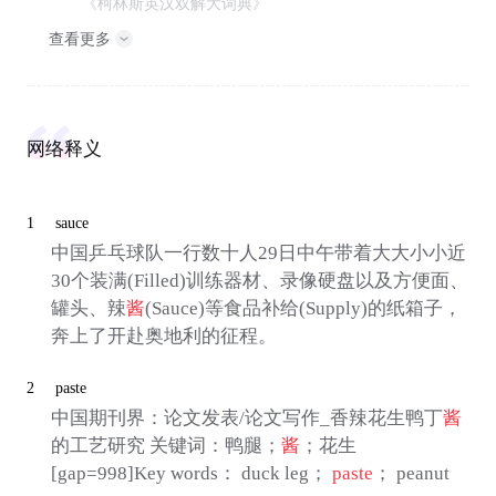
《柯林斯英汉双解大词典》
查看更多
网络释义
1
sauce
中国乒乓球队一行数十人29日中午带着大大小小近
30个装满(Filled)训练器材、录像硬盘以及方便面、
罐头、辣
酱
(Sauce)等食品补给(Supply)的纸箱子，
奔上了开赴奥地利的征程。
2
paste
中国期刊界：论文发表/论文写作_香辣花生鸭丁
酱
的工艺研究 关键词：鸭腿；
酱
；花生
[gap=998]Key words： duck leg；
paste
； peanut