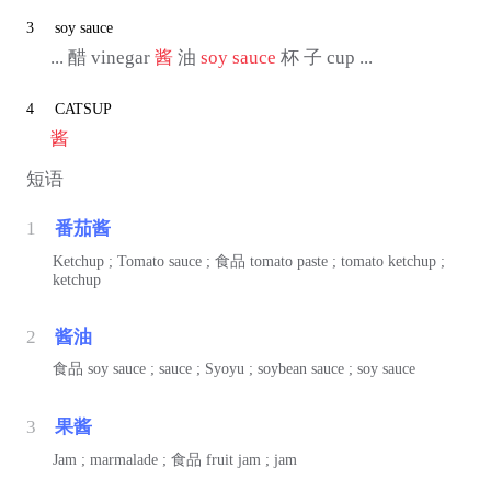
3
soy sauce
... 醋 vinegar
酱
油
soy sauce
杯 子 cup ...
4
CATSUP
酱
短语
1
番茄酱
Ketchup ; Tomato sauce ;
食品
tomato paste ; tomato ketchup ;
ketchup
2
酱油
食品
soy sauce ; sauce ; Syoyu ; soybean sauce ; soy sauce
3
果酱
Jam ; marmalade ;
食品
fruit jam ; jam