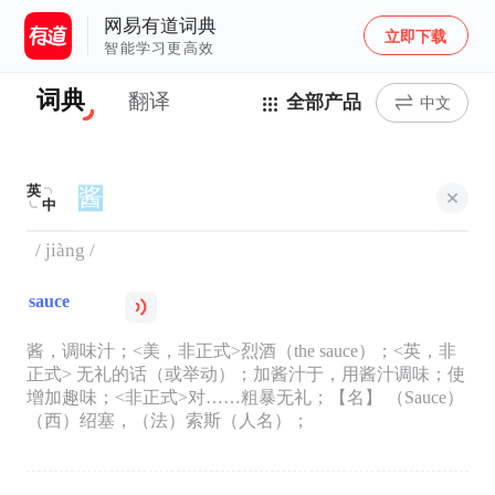
网易有道词典
立即下载
智能学习更高效
词典
翻译
全部产品
中文
英
中
/ jiàng /
sauce
酱，调味汁；<美，非正式>烈酒（the sauce）；<英，非
正式> 无礼的话（或举动）；加酱汁于，用酱汁调味；使
增加趣味；<非正式>对……粗暴无礼；【名】 （Sauce）
（西）绍塞，（法）索斯（人名）；