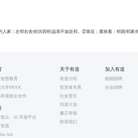
人家：左邻右舍|街坊四邻|远亲不如近邻。②靠近；紧挨着：邻国|邻家|
育
关于有道
加入有道
道智慧教育
有道介绍
校园招聘
大学MOOC
投资者关系
社会招聘
易有道校企合作
社会责任
同道计划
业
廉正举报
智云 · AI 开放平台
联系我们
道智选
dao Ads