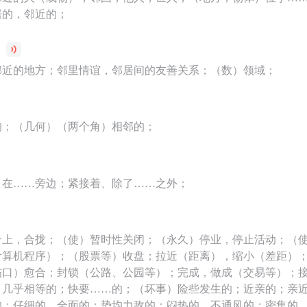
居的，邻近的；
邻近的地方；邻里情谊，邻居间的友善关系；（数）领域；
的；（几何）（两个角）相邻的；
、在……旁边；紧接着、除了……之外；
合上，合拢；（使）暂时性关闭；（永久）停业，停止活动；（
计算机程序）；（股票等）收盘；拉近（距离），缩小（差距）
伤口）愈合；封锁（公路、公园等）；完成，做成（交易等）；
，几乎相等的；快要……的；（坏事）险些发生的；近亲的；亲
的；仔细的，全面的；势均力敌的；闷热的，不通风的；密集的