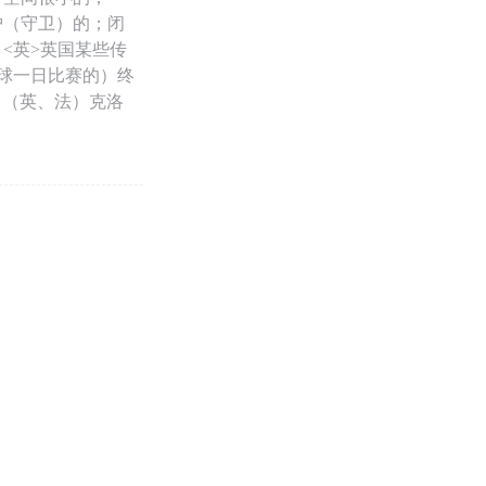
护（守卫）的；闭
<英>英国某些传
板球一日比赛的）终
e）（英、法）克洛