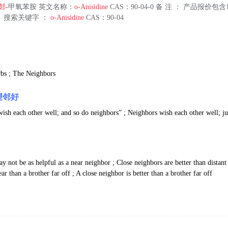
邻
-甲氧苯胺 英文名称：
o-Anisidine
CAS：90-04-0 备 注 ： 产品报价
 搜索关键字 ：
o-Anisidine
CAS：90-04
rbs ; The Neighbors
望邻好
sh each other well; and so do neighbors” ; Neighbors wish each other well; jus
ay not be as helpful as a near neighbor ; Close neighbors are better than distant r
ar than a brother far off ; A close neighbor is better than a brother far off