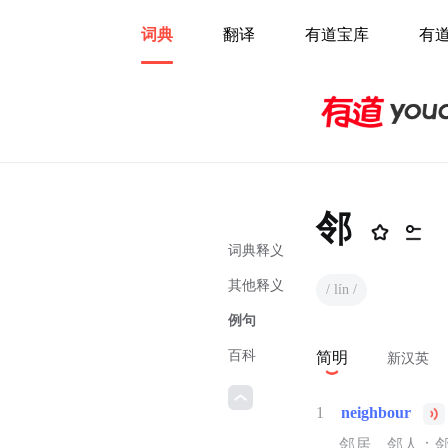
词典
翻译
有道宝库
有
邻
词典释义
其他释义
/ lín /
例句
百科
简明
新汉英
1
neighbour
邻居，邻人；