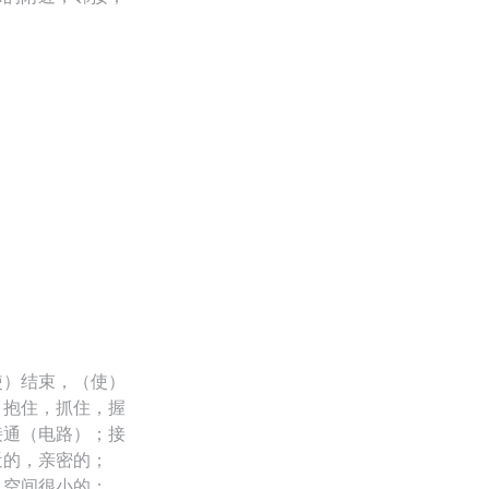
使）结束，（使）
；抱住，抓住，握
接通（电路）；接
近的，亲密的；
，空间很小的；