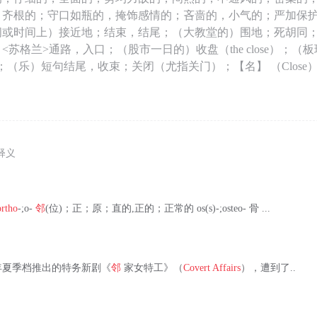
）齐根的；守口如瓶的，掩饰感情的；吝啬的，小气的；严加保
间或时间上）接近地；结束，结尾；（大教堂的）围地；死胡同；
<苏格兰>通路，入口；（股市一日的）收盘（the close）；（
ose）；（乐）短句结尾，收束；关闭（尤指关门）；【名】 （Clos
释义
ortho
-;o-
邻
(位)；正；原；直的,正的；正常的 os(s)-;osteo- 骨 ...
年夏季档推出的特务新剧《
邻
家女特工》（
Covert Affairs
），遭到了..