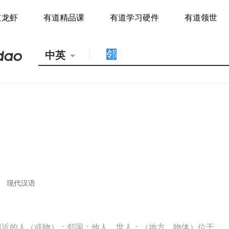
道龙虾
有道精品课
有道学习硬件
有道领世
中英
现代汉语
邻近的人（或物）；邻国；他人，世人；（地方，物体）位于…