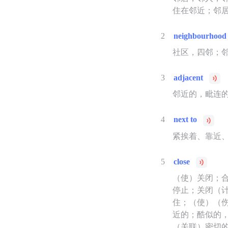
住在邻近；邻
2
neighbourhood
社区，四邻；
3
adjacent
邻近的，毗连
4
next to
紧挨着、靠近
5
close
（使）关闭；
停止；关闭（
住；（使）（
近的；酷似的
（关联）密切