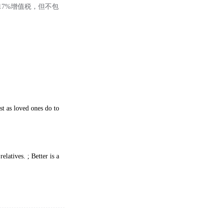
包含17%增值税，但不包
t as loved ones do to
elatives. ; Better is a