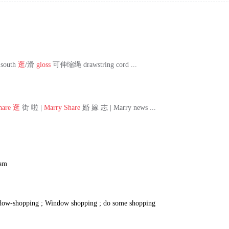
south
逛
/滑
gloss
可伸缩绳 drawstring cord ...
hare
逛
街 啦 |
Marry Share
婚 嫁 志 | Marry news ...
oam
dow-shopping ; Window shopping ; do some shopping