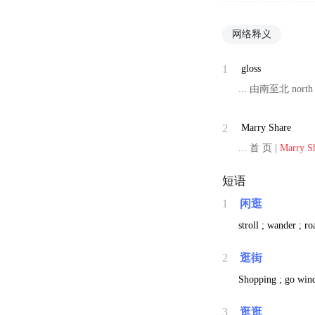
网络释义
1
gloss
... 由南至北 north 
2
Marry Share
... 首 页 |
Marry S
短语
1
闲逛
stroll ; wander ; r
2
逛街
Shopping ; go win
3
逛逛