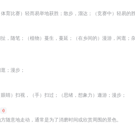
（体育比赛）轻而易举地获胜；散步，溜达；（竞赛中）轻易的
闲扯，随笔；（植物）蔓生，蔓延；（在乡间的）漫游，闲逛；
闲逛；漫步；
（眼睛）扫视，（手）扫过；（思绪，想象力）遨游；漫步；
地方随意地走动，通常是为了消磨时间或欣赏周围的景色。