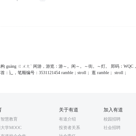
构 guàng ㄍㄨㄤˋ 闲游，游览：游～。闲～。～街。～灯。 郑码：WQC，
辶，笔顺编号：3531121454 ramble；stroll； 逛 ramble； stroll；
育
关于有道
加入有道
道智慧教育
有道介绍
校园招聘
大学MOOC
投资者关系
社会招聘