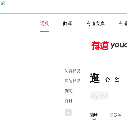
词典
翻译
有道宝库
有
词典释义
逛
其他释义
例句
/ guàng /
百科
简明
新汉英