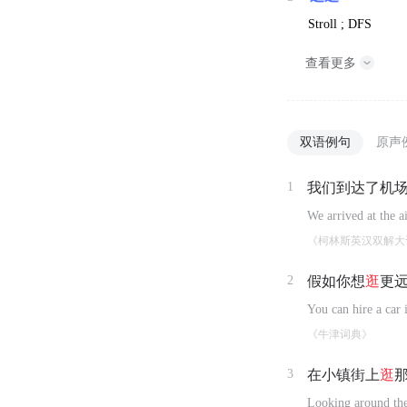
Stroll ; DFS
查看更多
双语例句
原声
1
我们到达了机
We arrived at the 
《柯林斯英汉双解大
2
假如你想
逛
更
You can hire a car 
《牛津词典》
3
在小镇街上
逛
Looking around the 