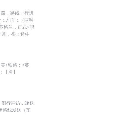
道路，路线；行进
段；方面；（两种
苏格兰，正式>职
非常，很；途中
美>铁路；<英
；【名】
）例行拜访，递送
定路线发送（车