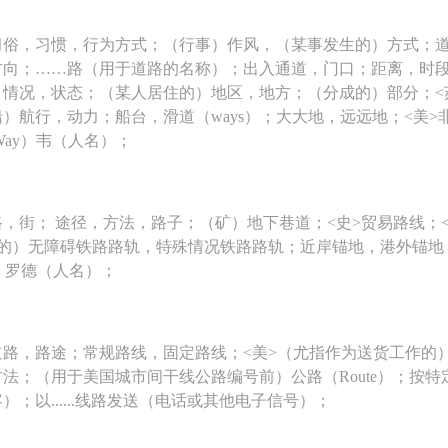
习俗，习惯，行为方式；（行事）作风，（某事发生的）方式；
方向；……路（用于道路的名称）；出入通道，门口；距离，时
；情况，状态；（某人居住的）地区，地方；（分成的）部分；<
）航行，动力；船台，滑道（ways）；大大地，远远地；<美>
Way）韦（人名）；
，街； 途径，方法，路子；（矿）地下巷道；<史>贸易路线；<
行的）无障碍铁路路轨，特殊情况铁路路轨；近岸锚地，港外锚地
英）罗德（人名）；
道路，路途；常规路线，固定路线；<美>（尤指作为送货工作的
法；（用于美国城市间干线公路编号前）公路（Route）；按特
）；以......线路发送（电话或其他电子信号）；