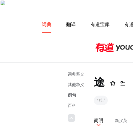
词典
翻译
有道宝库
有
词典释义
途
其他释义
例句
/ tú /
百科
简明
新汉英