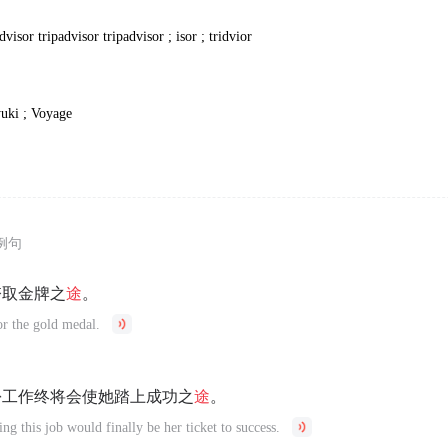
visor tripadvisor tripadvisor ; isor ; tridvior
yuki ; Voyage
例句
夺取金牌之
途
。
for the gold medal.
份工作终将会使她踏上成功之
途
。
ing this job would finally be her ticket to success.