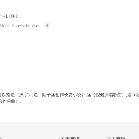
老马识
途
》。
d Horse Knows the Way.
可以指途（汉字）,途（陌子涵创作长篇小说）,途（倪健演唱歌曲）,途（
合作单曲）。