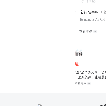
《牛津词典》
3
它的名字叫《
Its name is An Ol
查看更多
百科
途
"途"是个多义词，它
（远东韵律、张碧晨
查看更多