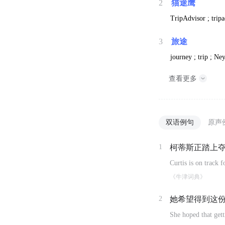
2
猫途鹰
TripAdvisor ; tripad
3
旅途
journey ; trip ; Ne
查看更多
双语例句
原声
1
柯蒂斯正踏上
Curtis is on track 
《牛津词典》
2
她希望得到这
She hoped that gett