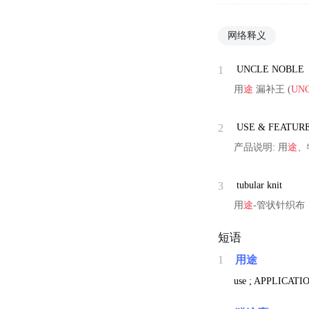
网络释义
1
UNCLE NOBLE
用
途
漏补王 (
UN
2
USE & FEATUR
产品说明: 用
途
、
3
tubular knit
用
途
-管状针织布
短语
1
用途
use ; APPLICATIO