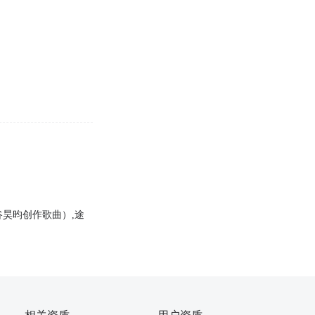
谷昊昀创作歌曲）,途