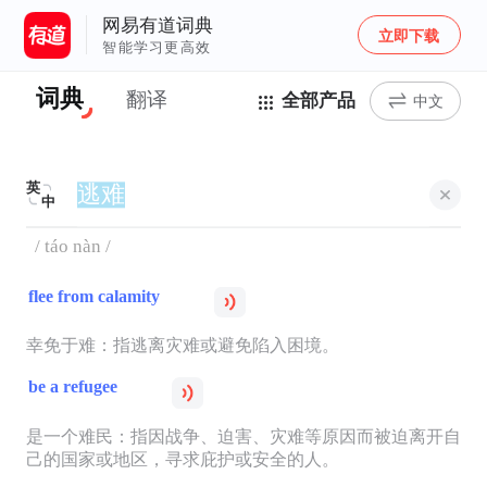
网易有道词典
立即下载
智能学习更高效
词典
翻译
全部产品
中文
英
中
/ táo nàn /
flee from calamity
幸免于难：指逃离灾难或避免陷入困境。
be a refugee
是一个难民：指因战争、迫害、灾难等原因而被迫离开自
己的国家或地区，寻求庇护或安全的人。