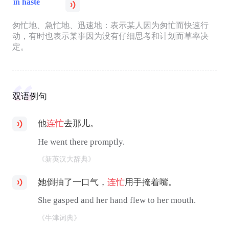
in haste
匆忙地、急忙地、迅速地：表示某人因为匆忙而快速行
动，有时也表示某事因为没有仔细思考和计划而草率决
定。
双语例句
他
连忙
去那儿。
He went there promptly.
《新英汉大辞典》
她倒抽了一口气，
连忙
用手掩着嘴。
She gasped and her hand flew to her mouth.
《牛津词典》