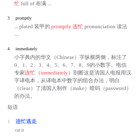
忙
full of 布满 ...
3
promptly
... plated 装甲的
promptly
连忙
pronunciation 读法
...
4
immediately
小字典内的华文（Chinese）字纵横两侧，标注了
0、1、2、3、4、5、6、7、8、9的小数字。电信
专家
连忙
（
immediately
）剖断这是清国人电报用汉
字译电本，从译电本中数字的组合办法，明白
（clear）了清国人制作（make）暗码（password）
的办法。
短语
1
连忙逃走
cut it