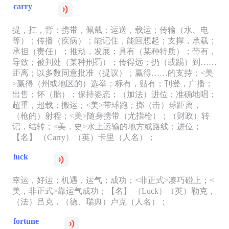
carry
提，扛，背；携带，佩戴；运送，载运；传输（水、电
等）；传播（疾病）；能记住，能回想起；支撑，承载；
承担（责任）；推动，发展；具有（某种特质）；带有，
导致；被判处（某种刑罚）；传得远；扔（或踢）到……
距离；以多数同意批准（提议）；赢得……的支持；<美
>赢得（州或地区的）选举；标有，贴有；刊登，广播；
出售；怀（胎）；保持姿态；（加法）进位；准确地唱；
超重，超载；搬运；<美>带球跑；掷（击）球距离，
（枪的）射程；<美>随身携带（尤指枪）；（财政）转
记，结转；<美，史>水上运输的地方或路线；进位；
【名】 （Carry）（英）卡里（人名）；
luck
幸运，好运；机遇，运气；成功；<非正式>凑巧碰上；<
美，非正式>靠运气成功；【名】 （Luck）（英）勒克，
（法）吕克，（德、瑞典）卢克（人名）；
fortune