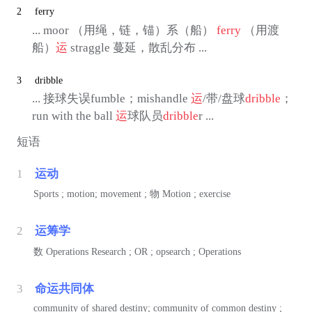
2
ferry
... moor （用绳，链，锚）系（船）
ferry
（用渡
船）
运
straggle 蔓延，散乱分布 ...
3
dribble
... 接球失误fumble；mishandle
运
/带/盘球
dribble
；
run with the ball
运
球队员
dribble
r ...
短语
1
运动
Sports ; motion; movement ;
物
Motion ; exercise
2
运筹学
数
Operations Research ; OR ; opsearch ; Operations
3
命运共同体
community of shared destiny; community of common destiny ;