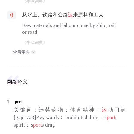
《牛津词典》
从水上、铁路和公路
运
来原料和工人。
Raw materials and labour come by ship , rail
or road.
《牛津词典》
查看更多
网络释义
1
port
关 键 词 ： 违 禁 药 物 ； 体 育 精 神 ；
运
动 用 药
[gap=723]Key words： prohibited drug； s
port
s
spirit； s
port
s drug