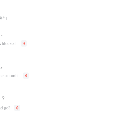
例句
了。
 blocked.
顶。
the summit.
里？
ad go?