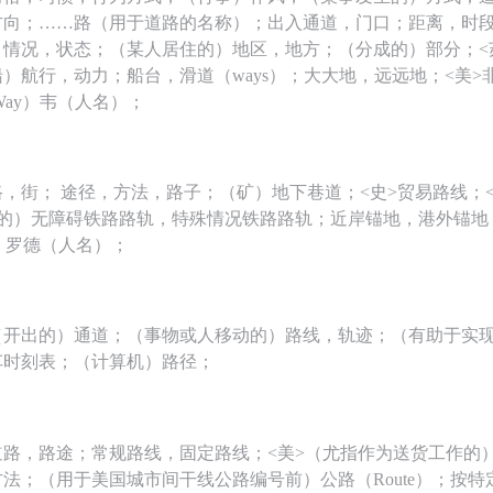
方向；……路（用于道路的名称）；出入通道，门口；距离，时
；情况，状态；（某人居住的）地区，地方；（分成的）部分；<
）航行，动力；船台，滑道（ways）；大大地，远远地；<美>
Way）韦（人名）；
，街； 途径，方法，路子；（矿）地下巷道；<史>贸易路线；<
行的）无障碍铁路路轨，特殊情况铁路路轨；近岸锚地，港外锚地
英）罗德（人名）；
（开出的）通道；（事物或人移动的）路线，轨迹；（有助于实
车时刻表；（计算机）路径；
道路，路途；常规路线，固定路线；<美>（尤指作为送货工作的
法；（用于美国城市间干线公路编号前）公路（Route）；按特