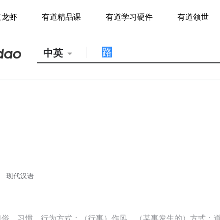
道龙虾
有道精品课
有道学习硬件
有道领世
中英
现代汉语
习俗，习惯，行为方式；（行事）作风，（某事发生的）方式；