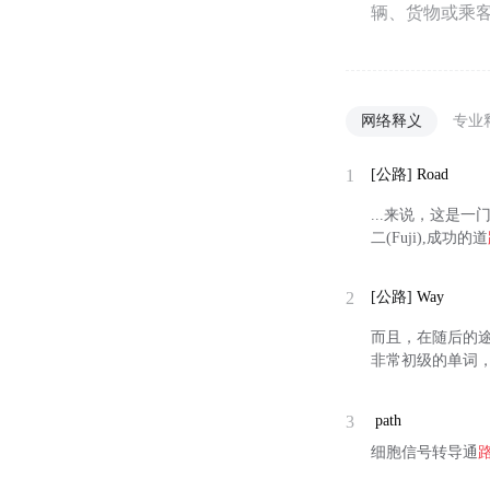
辆、货物或乘客
网络释义
专业
1
[公路]
Road
...来说，这是
二(Fuji),成功的道
2
[公路]
Way
而且，在随后的途
非常初级的单词
3
path
细胞信号转导通