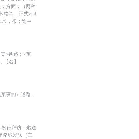
段；方面；（两种
苏格兰，正式>职
非常，很；途中
美>铁路；<英
；【名】
现某事的）道路，
）例行拜访，递送
定路线发送（车