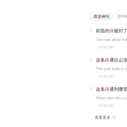
双语例句
原声
1
前面的
路
被封
The road ahead was
《牛津词典》
2
这条
路
通往山
This path leads to 
《牛津词典》
3
这条
路
通到哪
Where does this ro
《牛津词典》
查看更多