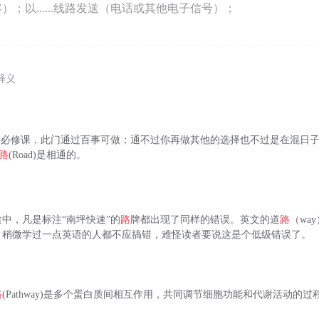
）；以......线路发送（电话或其他电子信号）；
释义
一门必修课，此门通过百事可做；通不过你再做其他的选择也不过是在混日子
路
(Road)是相通的。
中，凡是标注“南坪快速”的
路
牌都出现了同样的错误。英文的道
路
（wa
，稍微学过一点英语的人都不应搞错，难怪读者要说这是个低级错误了。
路
(Pathway)是多个蛋白质间相互作用，共同调节细胞功能和代谢活动的过