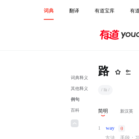
词典
翻译
有道宝库
有
路
词典释义
其他释义
/ lù /
例句
百科
简明
新汉英
1
way
方法，手段；