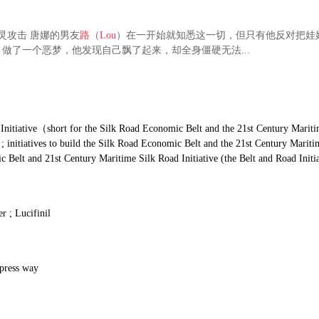
灵攻击 唐娜的男友
路
（
Lou
）在一开始就知悉这一切，但只有他反对把娃
做了一个恶梦，他发现自己飘了起来，却全身僵硬无法...
Initiative（short for the Silk Road Economic Belt and the 21st Century Marit
; initiatives to build the Silk Road Economic Belt and the 21st Century Mariti
 Belt and 21st Century Maritime Silk Road Initiative (the Belt and Road Initia
r ; Lucifinil
press way