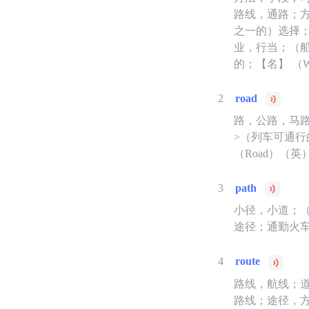
路线，通路；
之一的）选择
业，行当；（船
的；【名】 （
2
road
路，公路，马路
>（列车可通
（Road）（
3
path
小径，小道；
途径；通勤火
4
route
路线，航线；
路线；途径，方