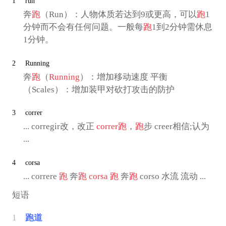
1
run
奔
跑
（Run）：人物体质若达到9或更高，可以
跑
1
分钟而不会有任何问题。一般每
跑
1到2分钟需休息
1分钟。
2
Running
奔
跑
（
Running
）：增加移动速度 平衡
（Scales）：增加装甲对砍打攻击的防护
3
correr
... corregir改，改正
correr
跑
，
跑
步 creer相信;认为
...
4
corsa
... correre
跑
奔
跑
corsa
跑
奔
跑
corso 水流 流动 ...
短语
1
跑道