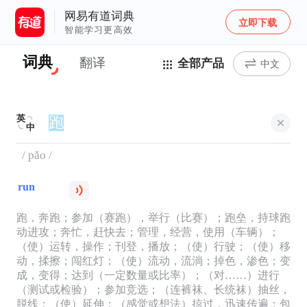
网易有道词典
立即下载
智能学习更高效
词典
翻译
全部产品
中文
英
中
/ pǎo /
run
跑，奔跑；参加（赛跑），举行（比赛）；跑垒，持球跑
动进攻；奔忙，赶快去；管理，经营，使用（车辆）；
（使）运转，操作；刊登，播放；（使）行驶；（使）移
动，揉擦；闯红灯；（使）流动，流淌；掉色，渗色；变
成，变得；达到（一定数量或比率）；（对……）进行
（测试或检验）；参加竞选；（连裤袜、长统袜）抽丝，
脱线；（使）延伸；（感觉或想法）掠过，迅速传遍；包