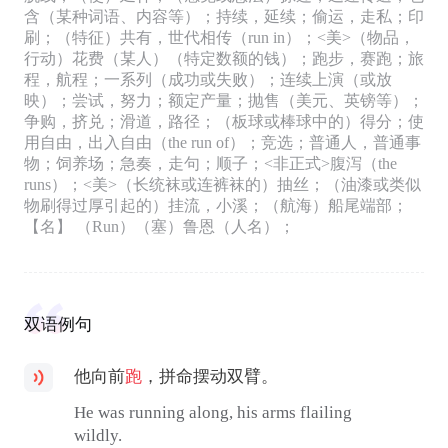
含（某种词语、内容等）；持续，延续；偷运，走私；印
刷；（特征）共有，世代相传（run in）；<美>（物品，
行动）花费（某人）（特定数额的钱）；跑步，赛跑；旅
程，航程；一系列（成功或失败）；连续上演（或放
映）；尝试，努力；额定产量；抛售（美元、英镑等）；
争购，挤兑；滑道，路径；（板球或棒球中的）得分；使
用自由，出入自由（the run of）；竞选；普通人，普通事
物；饲养场；急奏，走句；顺子；<非正式>腹泻（the
runs）；<美>（长统袜或连裤袜的）抽丝；（油漆或类似
物刷得过厚引起的）挂流，小溪；（航海）船尾端部；
【名】 （Run）（塞）鲁恩（人名）；
双语例句
他向前
跑
，拼命摆动双臂。
He was running along, his arms flailing
wildly.