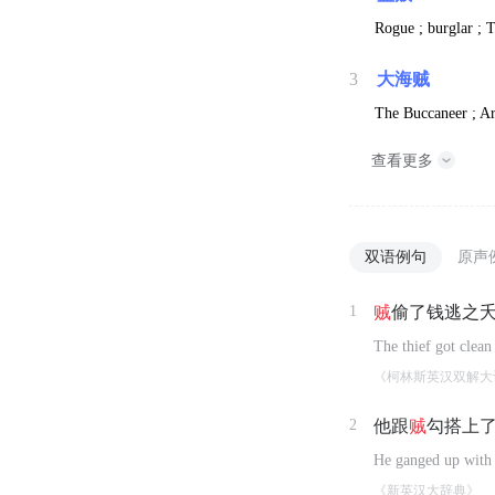
Rogue ; burglar ; T
3
大海贼
The Buccaneer ; 
查看更多
双语例句
原声
1
贼
偷了钱逃之
The thief got clea
《柯林斯英汉双解大
2
他跟
贼
勾搭上
He ganged up with 
《新英汉大辞典》