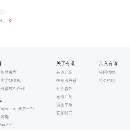
贼
！
ef!
育
关于有道
加入有道
道智慧教育
有道介绍
校园招聘
大学MOOC
投资者关系
社会招聘
易有道校企合作
社会责任
同道计划
业
廉正举报
智云 · AI 开放平台
联系我们
道智选
dao Ads