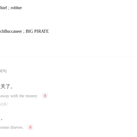
hief ; robber
ArchBuccaneer ; BIG PIRATE
例句
夭夭了。
n away with the money.
词典》
了。
some thieves.