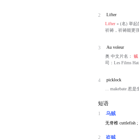
2
Lifter
Lifter
» (名) 举
祈祷，祈祷能更
3
Au voleur
奥 中文片名：
贼
司：Les Films Hat
4
picklock
... makebate
短语
1
乌贼
无脊椎
cuttlefish 
2
盗贼