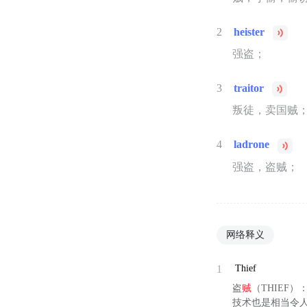
2
heister
强盗；
3
traitor
叛徒，卖国贼
4
ladrone
强盗，盗贼；
网络释义
1
Thief
盗
贼
（THIEF
技术也是相当令