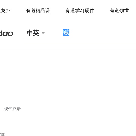
道龙虾
有道精品课
有道学习硬件
有道领世
中英
现代汉语
窃犯；