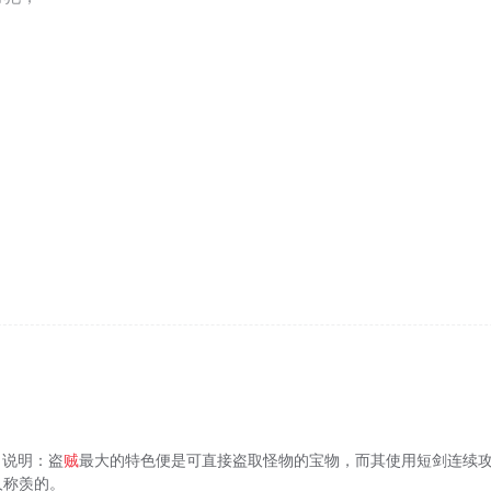
；
）：说明：盗
贼
最大的特色便是可直接盗取怪物的宝物，而其使用短剑连续
人称羡的。