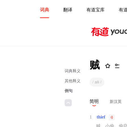
词典
翻译
有道宝库
有
贼
词典释义
其他释义
/ zéi /
例句
简明
新汉英
1
thief
贼，小偷，偷