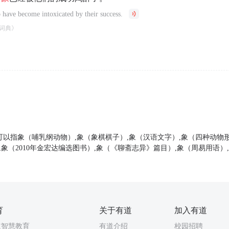
 have become intoxicated by their success.
词典》
可以指象（哺乳纲动物）,象（象棋棋子）,象（汉语文字）,象（四种动物
,象（2010年金宏达编选图书）,象（《聊斋志异》篇目）,象（周易用语）
育
关于有道
加入有道
道智慧教育
有道介绍
校园招聘