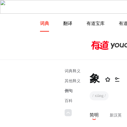
词典
翻译
有道宝库
有
词典释义
象
其他释义
例句
/ xiàng /
百科
简明
新汉英