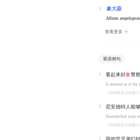
3
象大蒜
Allium ampeloprasu
查看更多
双语例句
1
看起来好
象
警
It seemed as if the
《柯林斯英汉双解大
2
尼安德特人能
Neanderthal man wa
《柯林斯英汉双解大
3
我的堂兄弟们