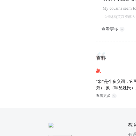
My cousins seem to
《柯林斯英汉双解大
查看更多
百科
象
"象"是个多义词，它
弟）,象（罕见姓氏）
查看更多
教
有