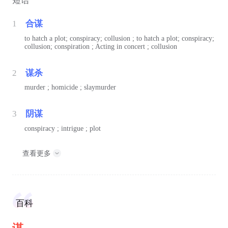
短语
1
合谋
to hatch a plot; conspiracy; collusion ; to hatch a plot; conspiracy;
collusion; conspiration ; Acting in concert ; collusion
2
谋杀
murder ; homicide ; slaymurder
3
阴谋
conspiracy ; intrigue ; plot
查看更多
百科