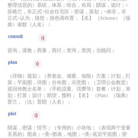
整理信息的）系统，体系；组合，布局；阴谋，诡计；<
苏格兰，非正式>社会住宅区；密谋，策划；<南非，非
正式>认为，猜想；按色调布置；【名】 （Scheme）（瑞
典）谢默（人名）；
consult
咨询，请教；商量，商讨；查询，查阅；当顾问；
plan
（详细）规划；（养老金、储蓄、保险）方案；计划，打
算；平面图，详图；分布图，示意图；（卫理公会教堂）
巡回传教士名单；（手机流量、话费等）套餐；计划，筹
划；打算；设计；期望，预料；【名】 （Plan）（瑞典）
普兰，（法）普朗（人名）；
plot
阴谋，密谋；情节；（专用的）小块地；（表现两个变量
关系的）图表；<美>图表，地图；<美>底层平面图；密