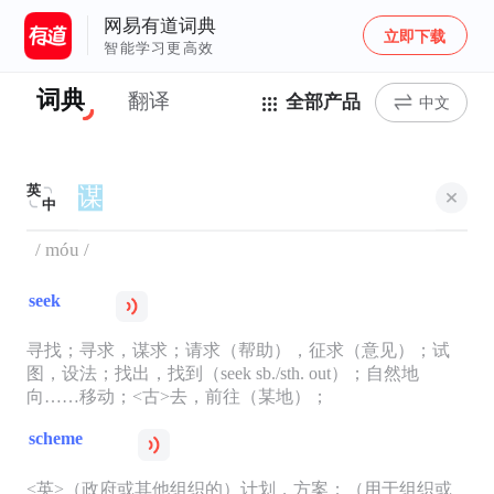
网易有道词典
立即下载
智能学习更高效
词典
翻译
全部产品
中文
英
中
/ móu /
seek
寻找；寻求，谋求；请求（帮助），征求（意见）；试
图，设法；找出，找到（seek sb./sth. out）；自然地
向……移动；<古>去，前往（某地）；
scheme
<英>（政府或其他组织的）计划，方案；（用于组织或