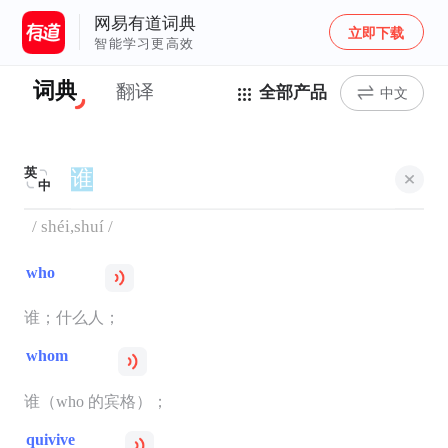
网易有道词典
立即下载
智能学习更高效
词典
翻译
全部产品
中文
英
中
/ shéi,shuí /
who
谁；什么人；
whom
谁（who 的宾格）；
quivive