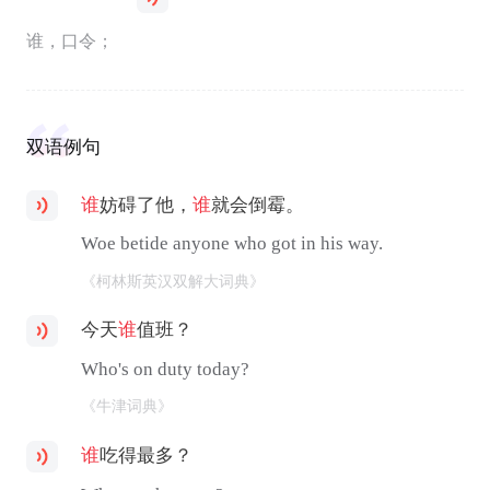
谁，口令；
双语例句
谁
妨碍了他，
谁
就会倒霉。
Woe betide anyone who got in his way.
《柯林斯英汉双解大词典》
今天
谁
值班？
Who's on duty today?
《牛津词典》
谁
吃得最多？