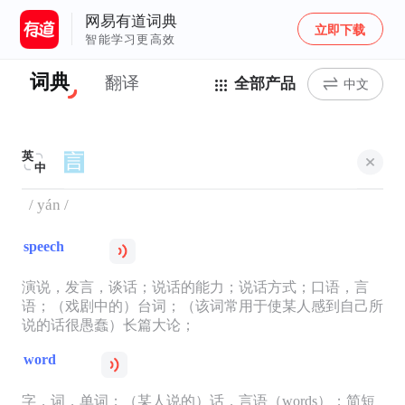
网易有道词典
立即下载
智能学习更高效
词典
翻译
全部产品
中文
英
中
/ yán /
speech
演说，发言，谈话；说话的能力；说话方式；口语，言
语；（戏剧中的）台词；（该词常用于使某人感到自己所
说的话很愚蠢）长篇大论；
word
字，词，单词；（某人说的）话，言语（words）；简短