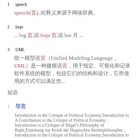
1
speech
speech
(
言
), 此释义来源于网络辞典。
2
loqu
... log
言
,说
loqu
言
,说 lun 月 ...
3
UML
统一模型语
言
（Unified Modeling Language，
UML
）是一种建模语
言
，用于指定、可视化和记录
软件系统的模型，包括它们的结构和设计，它所使
用的方式可以满足您...
短语
1
导言
Introduction to the Critique of Political Economy;Introduction to
A Contribution to the Critique of Political Economy ;
Introduction to a Critique of Hegel’s Philosophy of
Right;Einleitung zur Kritik der Hegeischen Rechtsphilosophie ;
Introduction to the Critique of Political Economy;Introduction to