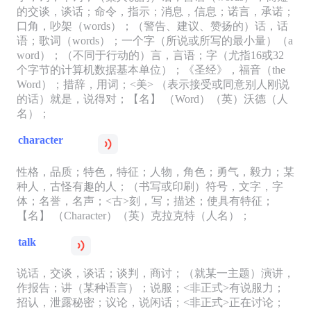
的交谈，谈话；命令，指示；消息，信息；诺言，承诺；
口角，吵架（words）；（警告、建议、赞扬的）话，话
语；歌词（words）；一个字（所说或所写的最小量）（a
word）；（不同于行动的）言，言语；字（尤指16或32
个字节的计算机数据基本单位）；《圣经》，福音（the
Word）；措辞，用词；<美> （表示接受或同意别人刚说
的话）就是，说得对；【名】 （Word）（英）沃德（人
名）；
character
性格，品质；特色，特征；人物，角色；勇气，毅力；某
种人，古怪有趣的人；（书写或印刷）符号，文字，字
体；名誉，名声；<古>刻，写；描述；使具有特征；
【名】 （Character）（英）克拉克特（人名）；
talk
说话，交谈，谈话；谈判，商讨；（就某一主题）演讲，
作报告；讲（某种语言）；说服；<非正式>有说服力；
招认，泄露秘密；议论，说闲话；<非正式>正在讨论；