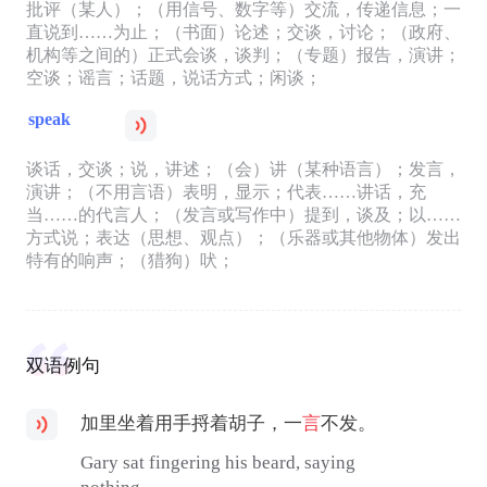
批评（某人）；（用信号、数字等）交流，传递信息；一
直说到……为止；（书面）论述；交谈，讨论；（政府、
机构等之间的）正式会谈，谈判；（专题）报告，演讲；
空谈；谣言；话题，说话方式；闲谈；
speak
谈话，交谈；说，讲述；（会）讲（某种语言）；发言，
演讲；（不用言语）表明，显示；代表……讲话，充
当……的代言人；（发言或写作中）提到，谈及；以……
方式说；表达（思想、观点）；（乐器或其他物体）发出
特有的响声；（猎狗）吠；
双语例句
加里坐着用手捋着胡子，一
言
不发。
Gary sat fingering his beard, saying