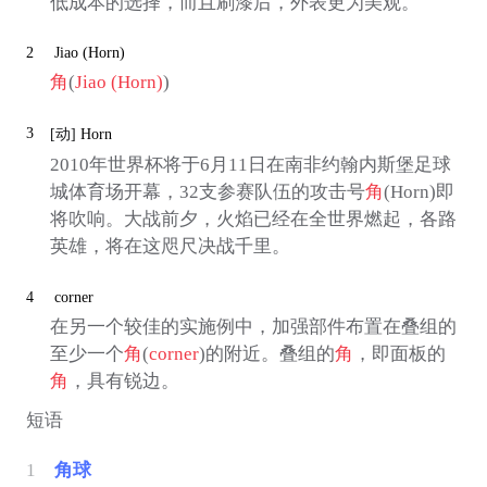
低成本的选择，而且刷漆后，外表更为美观。
2
Jiao (Horn)
角
(
Jiao (Horn)
)
3
[动]
Horn
2010年世界杯将于6月11日在南非约翰内斯堡足球
城体育场开幕，32支参赛队伍的攻击号
角
(Horn)即
将吹响。大战前夕，火焰已经在全世界燃起，各路
英雄，将在这咫尺决战千里。
4
corner
在另一个较佳的实施例中，加强部件布置在叠组的
至少一个
角
(
corner
)的附近。叠组的
角
，即面板的
角
，具有锐边。
短语
1
角球