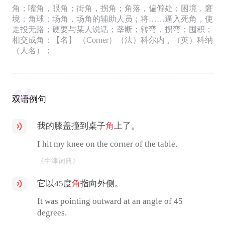
角；嘴角，眼角；街角，拐角；角落，偏僻处；困境，窘
境；角球；场角，场角的辅助人员；将……逼入死角，使
走投无路；硬要与某人说话；垄断；转弯，拐弯；囤积；
相交成角；【名】 （Corner）（法）科尔内，（英）科纳
（人名）；
双语例句
我的膝盖撞到桌子
角
上了。
I hit my knee on the corner of the table.
《牛津词典》
它以45度
角
指向外侧。
It was pointing outward at an angle of 45
degrees.