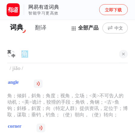
网易有道词典
立即下载
智能学习更高效
词典
翻译
全部产品
中文
英
中
/ jiǎo /
angle
角；倾斜，斜角；角度；视角，立场；<美>不可告人的
动机；<美>诡计，狡猾的手段；角铁，角钢；<古>鱼
钩；斜移，斜置；向（特定人群）提供资讯，定位于；博
取，谋取；垂钓，钓鱼；（使）朝向，（使）转向；
corner