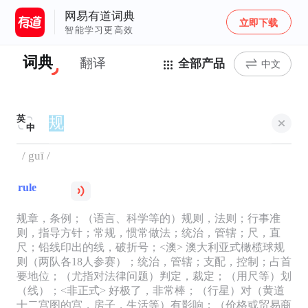
网易有道词典
立即下载
智能学习更高效
词典
翻译
全部产品
中文
英
中
/ guī /
rule
规章，条例；（语言、科学等的）规则，法则；行事准
则，指导方针；常规，惯常做法；统治，管辖；尺，直
尺；铅线印出的线，破折号；<澳> 澳大利亚式橄榄球规
则（两队各18人参赛）；统治，管辖；支配，控制；占首
要地位；（尤指对法律问题）判定，裁定；（用尺等）划
（线）；<非正式> 好极了，非常棒；（行星）对（黄道
十二宫图的宫，房子，生活等）有影响；（价格或贸易商