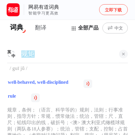
网易有道词典
立即下载
智能学习更高效
词典
翻译
全部产品
中文
英
中
/ guī jǔ /
well-behaved, well-disciplined
rule
规章，条例；（语言、科学等的）规则，法则；行事准
则，指导方针；常规，惯常做法；统治，管辖；尺，直
尺；铅线印出的线，破折号；<澳> 澳大利亚式橄榄球规
则（两队各18人参赛）；统治，管辖；支配，控制；占首