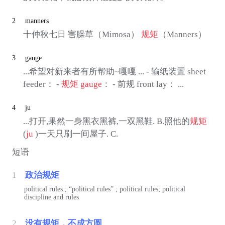
2
manners
十仲秋七日 害臊草（Mimosa）
规矩
（Manners）
3
gauge
...希望对新来者有所帮助~嘎嘎 ... - 输纸装置 sheet
feeder： -
规矩
gauge
： - 前规 front lay： ...
4
ju
...打开,果然一身黑衣黑裤,一双黑鞋. B.照他的
规矩
(
ju
)一天只刷一间屋子. C.
短语
1
政治规矩
political rules ; “political rules” ; political rules; political
discipline and rules
2
没有规矩，不成方圆