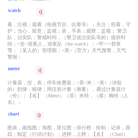
watch
看，注视；观看（电视节目、比赛等）；关注；照看，守
护；当心，留意；监视；表，手表；观察，监视； 警卫
队，治安队；警戒时间，（警卫或治安队等的）值班时
间；<史>巡夜人，巡夜队（the watch）；<罕>一群夜
莺；（某人的）管理期；<美>（官方）天气预警，天气
警报；
meter
计量器，仪，表；停车收费器；<美>米；<美>（诗歌
的）韵律，格律；用仪表计量（测量），通过计量器计
（价）；【名】 （Meter）（英）米特，（塞）梅特（人
名）；
chart
图表，曲线图；海图，星位图；排行榜；绘制；记录，跟
踪；制定（行动计划）；进榜，上榜；【名】 （Chart）