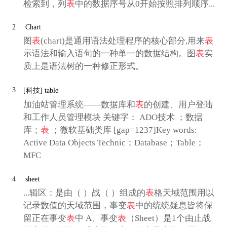
检索到，列
表
中的数据序号从0开始按照排列顺序...
2
Chart
图
表
(chart)是通用语法处理程序的核心部分,用来
表
示语法和输入语句的一种单一的数据结构。图
表
实
质上是语法树的一种修正形式。
3
[科技]
table
加油站管理系统——数据库和
表
的创建、用户登陆
和工作人员管理模块 关键字： ADO技术 ；数据
库；
表
；微软基础类库 [gap=1237]Key words:
Active Data Objects Technic；Database；Table；
MFC
4
sheet
...辑区：是由（ ）战（ ）组成的
表
格天域范围用以
记录数值的天域范围，事变
表
中的统统疑息皆将保
留正在事变
表
中 A、事变
表
（Sheet）是1个由止战