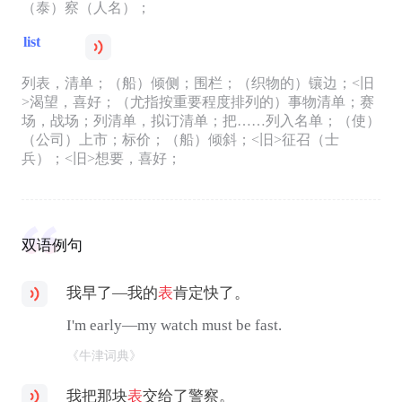
（泰）察（人名）；
list
列表，清单；（船）倾侧；围栏；（织物的）镶边；<旧
>渴望，喜好；（尤指按重要程度排列的）事物清单；赛
场，战场；列清单，拟订清单；把……列入名单；（使）
（公司）上市；标价；（船）倾斜；<旧>征召（士
兵）；<旧>想要，喜好；
双语例句
我早了—我的
表
肯定快了。
I'm early—my watch must be fast.
《牛津词典》
我把那块
表
交给了警察。