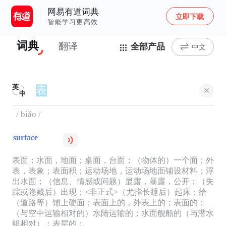
网易有道词典
立即下载
智能学习更高效
词典
翻译
全部产品
中文
英
中
/ biǎo /
surface
表面；水面，地面；桌面，台面；（物体的）一个面；外
表，表象；表面积；运动场地，运动场地面铺设材料；浮
出水面；（信息、情感或问题）显露，暴露，公开；（失
踪或隐藏后）出现；<非正式>（尤指长睡后）起床；给
（道路等）铺上硬面；表面上的，外表上的；表面的；
（与空中运输相对的）水陆运输的；水面舰船的（与潜水
艇相对）；表层的；