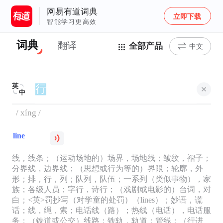
网易有道词典
立即下载
智能学习更高效
词典
翻译
全部产品
中文
英
中
/ xíng /
line
线，线条；（运动场地的）场界，场地线；皱纹，褶子；
分界线，边界线；（思想或行为等的）界限；轮廓，外
形；排，行，列；队列，队伍；一系列（类似事物），家
族；各级人员；字行，诗行；（戏剧或电影的）台词，对
白；<英>罚抄写（对学童的处罚）（lines）；妙语，谎
话；线，绳，索；电话线（路）；热线（电话），电话服
务；（铁道或公交）线路；铁轨，轨道；管线；（行进