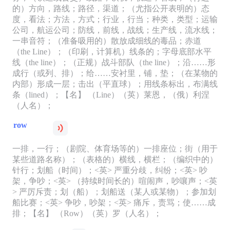
的）方向，路线；路径，渠道；（尤指公开表明的）态
度，看法；方法，方式；行业，行当；种类，类型；运输
公司，航运公司；防线，前线，战线；生产线，流水线；
一串音符；（准备吸用的）散放成细线的毒品；赤道
（the Line）；（印刷，计算机）线条的；字母底部水平
线（the line）；（正规）战斗部队（the line）；沿……形
成行（或列、排）；给……安衬里，铺，垫；（在某物的
内部）形成一层；击出（平直球）；用线条标出，布满线
条（lined）；【名】 （Line）（英）莱恩，（俄）利涅
（人名）；
row
一排，一行；（剧院、体育场等的）一排座位；街（用于
某些道路名称）；（表格的）横线，横栏；（编织中的）
针行；划船（时间）；<英> 严重分歧，纠纷；<英> 吵
架，争吵；<英> （持续时间长的）喧闹声，吵嚷声；<英
> 严厉斥责；划（船）；划船送（某人或某物）；参加划
船比赛；<英> 争吵，吵架；<英> 痛斥，责骂；使……成
排；【名】 （Row）（英）罗（人名）；