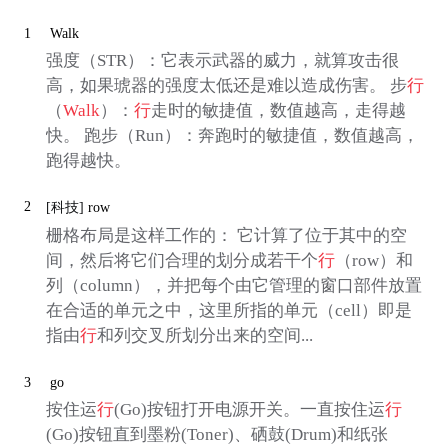
1
Walk
强度（STR）：它表示武器的威力，就算攻击很
高，如果琥器的强度太低还是难以造成伤害。 步
行
（
Walk
）：
行
走时的敏捷值，数值越高，走得越
快。 跑步（Run）：奔跑时的敏捷值，数值越高，
跑得越快。
2
[科技]
row
栅格布局是这样工作的： 它计算了位于其中的空
间，然后将它们合理的划分成若干个
行
（row）和
列（column），并把每个由它管理的窗口部件放置
在合适的单元之中，这里所指的单元（cell）即是
指由
行
和列交叉所划分出来的空间...
3
go
按住运
行
(Go)按钮打开电源开关。一直按住运
行
(Go)按钮直到墨粉(Toner)、硒鼓(Drum)和纸张