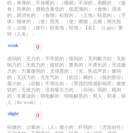
的；单薄的，不保暖的；（睡眠）不深的，易醒的；（饭
食）简单的；酒精含量低的，低度酒的；（食物）清淡
的，易消化的；（食物）松软的；（土地）轻质的；（字
体）细体的；（使）照亮；（使）燃烧，点燃；用光指
引；点烟；（旅行）轻装地；轻地；【名】 （Light）莱
特（人名）；
weak
虚弱的，无力的；不牢固的；懦弱的，无判断力的；无影
响力的，无权力的；疲软的，萧条的；不擅长的；无说服
力的；力量微弱的，无强度的；（光、热或声音）微弱
的；无活力的，无生气的；（饮品）稀的；（脸的部分）
瘦小的，（容貌）不突出的；（受强烈情感影响而）腿发
软的；无效力的，没有吸引力的；（动词）弱的，规则
的；非重读的；弱电解的，弱电解质的；穷人，弱者，病
人（the weak）；
slight
轻微的，少量的；（人）瘦小的，纤弱的；（尤指创作）