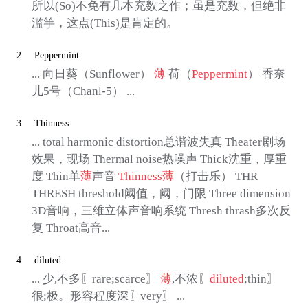
所以(So)不免有几本充数之作；虽是充数，但绝非
滥竽，这点(This)是肯定的。
2
Peppermint
... 向日葵（Sunflower）
薄
荷（
Peppermint
） 香奈
儿5号（Chanl-5） ...
3
Thinness
... total harmonic distortion总谐波失真 Theater剧场
效果，现场 Thermal noise热噪声 Thick沈重，厚重
度 Thin单
薄
声音
Thinness
薄
（打击乐） THR
THRESH threshold阈值，阈，门限 Three dimension
3D音响，三维立体声音响系统 Thresh thrash多次反
复 Throat高音...
4
diluted
... 少,不多〖rare;scarce〗
薄
,不浓〖
diluted
;thin〗
很;极。形容程度深〖very〗 ...