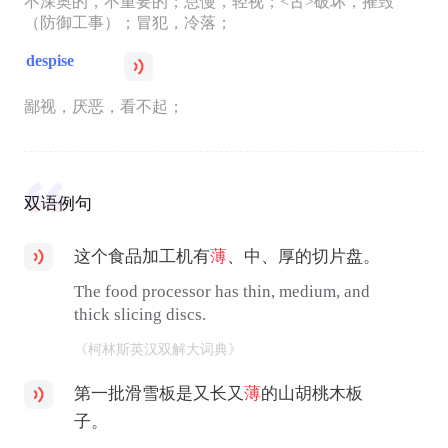
不深奥的，不重要的；怠慢，轻视；<古>破坏，摧毁
（防御工事）；冒犯，冷落；
despise
鄙视，厌恶，看不起；
双语例句
这个食品加工机有
薄
、中、厚的切片盘。
The food processor has thin, medium, and
thick slicing discs.
《柯林斯英汉双解大词典》
第一批滑雪板是又长又
薄
的山胡桃木板
子。