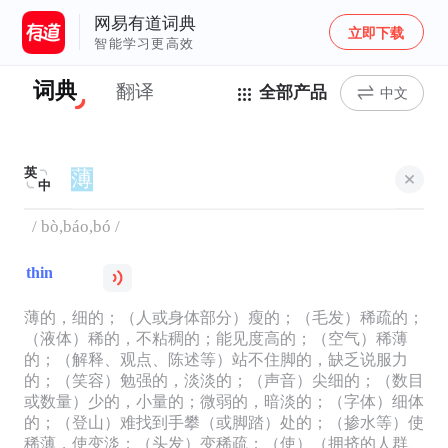
网易有道词典
立即下载
智能学习更高效
词典
翻译
全部产品
中文
英
中
/ bò,báo,bó /
thin
薄的，细的；（人或身体部分）瘦的；（毛发）稀疏的；
（液体）稀的，不粘稠的；能见度高的；（空气）稀薄
的；（解释、观点、陈述等）站不住脚的，缺乏说服力
的；（笑容）勉强的，淡淡的；（声音）尖细的；（数目
或数量）少的，小量的；微弱的，暗淡的；（字体）细体
的；（登山）难找到手攀（或脚踏）处的；（掺水等）使
稀薄，使变淡；（头发）变稀疏；（使）（拥挤的人群、