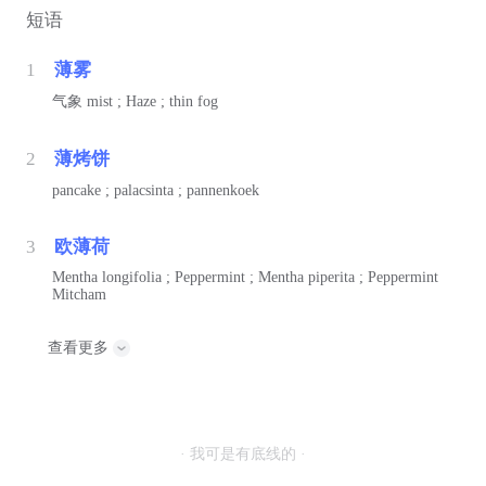
短语
1
薄雾
气象
mist ; Haze ; thin fog
2
薄烤饼
pancake ; palacsinta ; pannenkoek
3
欧薄荷
Mentha longifolia ; Peppermint ; Mentha piperita ; Peppermint
Mitcham
查看更多
· 我可是有底线的 ·