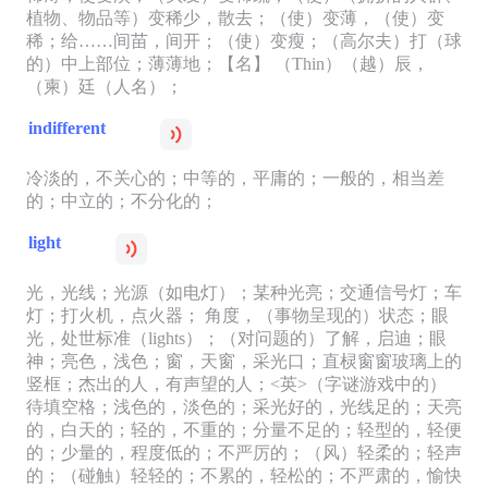
植物、物品等）变稀少，散去；（使）变薄，（使）变
稀；给……间苗，间开；（使）变瘦；（高尔夫）打（球
的）中上部位；薄薄地；【名】 （Thin）（越）辰，
（柬）廷（人名）；
indifferent
冷淡的，不关心的；中等的，平庸的；一般的，相当差
的；中立的；不分化的；
light
光，光线；光源（如电灯）；某种光亮；交通信号灯；车
灯；打火机，点火器； 角度，（事物呈现的）状态；眼
光，处世标准（lights）；（对问题的）了解，启迪；眼
神；亮色，浅色；窗，天窗，采光口；直棂窗窗玻璃上的
竖框；杰出的人，有声望的人；<英>（字谜游戏中的）
待填空格；浅色的，淡色的；采光好的，光线足的；天亮
的，白天的；轻的，不重的；分量不足的；轻型的，轻便
的；少量的，程度低的；不严厉的；（风）轻柔的；轻声
的；（碰触）轻轻的；不累的，轻松的；不严肃的，愉快