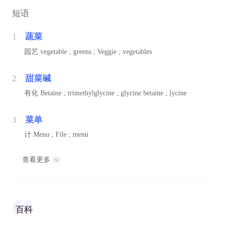
短语
1
蔬菜
园艺
vegetable ; greens ; Veggie ; vegetables
2
甜菜碱
有化
Betaine ; trimethylglycine ; glycine betaine ; lycine
3
菜单
计
Menu ; File ; menu
查看更多
百科