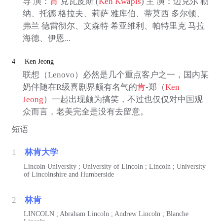
导 演：
肯
克瓦皮斯 (
Ken Kwapis
) 主 演：迈克尔 勒
纳、托德 格拉夫、莉萨 雅库伯、蒂莫西 多尔顿、
弗兰 德雷彻尔、文森特 希亚维利、帕特里克 马拉
海德、伊恩...
4
Ken Jeong
联想（Lenovo）必然是几个重点客户之一，国内某
奶伴随在R级喜剧界颇有名气的
肯
-郑（
Ken
Jeong
）一起出现颇为搞笑，不过也仅仅对中国观
众而言，老美完全是没有去留意。
短语
1
林肯大学
Lincoln University ; University of Lincoln ; Lincoln ; University
of Lincolnshire and Humberside
2
林肯
LINCOLN ; Abraham Lincoln ; Andrew Lincoln ; Blanche