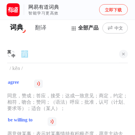
网易有道词典
立即下载
智能学习更高效
词典
翻译
全部产品
中文
英
中
/ kěn /
agree
同意，赞成；答应，接受；达成一致意见；商定，约定；
相符，吻合；赞同；（语法）呼应；批准，认可（计划、
要求等）；适合（某人）；
be willing to
愿意做某事：表示对某事情持有积极态度，愿意主动去