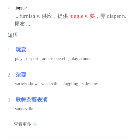
2
juggle
... furnish v. 供应，提供
juggle
v.
耍
，弄 diaper n.
尿布 ...
短语
1
玩耍
play ; disport ; amuse oneself ; play around
2
杂耍
variety show ; vaudeville ; Juggling ; sideshow
3
歌舞杂耍表演
vaudeville
查看更多