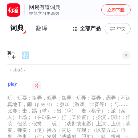
网易有道词典
立即下载
智能学习更高效
词典
翻译
全部产品
中文
英
中
/ shuǎ /
play
玩，玩耍；捉弄，戏弄；摆弄，玩弄；耍弄，愚弄；不认
真地干，闹（play at）；参加（游戏、比赛等）；与……
比赛；击，踢（球）；出（牌），走（棋子）；派（某
人）上场；（在球队中）打（某位置）；扮演，演出；佯
装，假装；假扮……玩；（戏剧或电影）上演，上映；演
奏，弹奏；（使）播放；闪烁，浮现；（以某方式）行
事，做事；（使）发射（或喷射、照射）；赌，投机；<