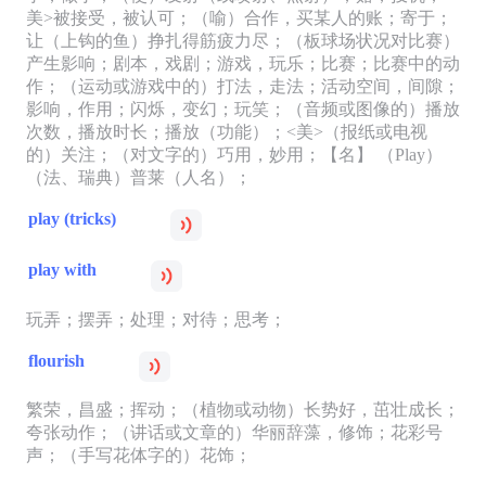
美>被接受，被认可；（喻）合作，买某人的账；寄于；
让（上钩的鱼）挣扎得筋疲力尽；（板球场状况对比赛）
产生影响；剧本，戏剧；游戏，玩乐；比赛；比赛中的动
作；（运动或游戏中的）打法，走法；活动空间，间隙；
影响，作用；闪烁，变幻；玩笑；（音频或图像的）播放
次数，播放时长；播放（功能）；<美>（报纸或电视
的）关注；（对文字的）巧用，妙用；【名】 （Play）
（法、瑞典）普莱（人名）；
play (tricks)
play with
玩弄；摆弄；处理；对待；思考；
flourish
繁荣，昌盛；挥动；（植物或动物）长势好，茁壮成长；
夸张动作；（讲话或文章的）华丽辞藻，修饰；花彩号
声；（手写花体字的）花饰；