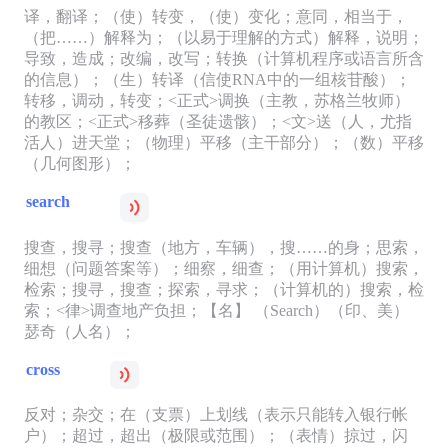
译，翻译；（使）转变，（使）变化；意同，相当于，
（把……）解释为；（以易于理解的方式）解释，说明；
导致，造成；改编，改写；转换（计算机程序或语言所含
的信息）；（生）转译（信使RNA中的一组核苷酸）；
转移，调动，转变；<正式>调换（主教，苏格兰牧师）
的教区；<正式>移葬（圣徒遗骸）；<文>送（人，尤指
活人）进天堂；（物理）平移（主干部分）；（数）平移
（几何图形）；
search
搜查，搜寻；搜查（地方，车辆），搜……的身；思索，
细想（问题答案等）；细察，细查；（用计算机）搜索，
检索；搜寻，搜查；探索，寻求；（计算机的）搜索，检
索；<律>调查地产负担；【名】 （Search）（印、美）
瑟奇（人名）；
cross
反对；杂交；在（支票）上划线（表示只能转入银行帐
户）；超过，超出（极限或范围）；（表情）掠过，闪